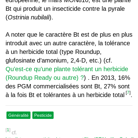
européenne, le maïs MON810, est une plante
Bt qui produit un insecticide contre la pyrale
(
Ostrinia nubilali
).
A noter que le caractère Bt est de plus en plus
introduit avec un autre caractère, la tolérance
à un herbicide total (type Roundup,
glufosinate d’amonium, 2,4-D, etc.) (cf.
Qu’est-ce qu’une plante tolérant un herbicide
(Roundup Ready ou autre) ?
) . En 2013, 16%
des PGM commercialisées sont Bt, 27% sont
[
7
]
à la fois Bt et tolérantes à un herbicide total
.
Généralité
Pesticide
[
1
]
cf.