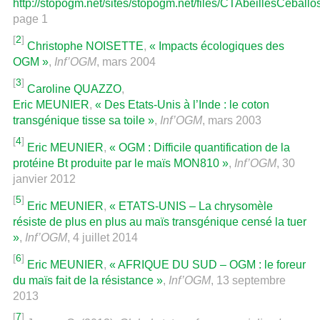
http://stopogm.net/sites/stopogm.net/files/CTAbeillesCeballo
page 1
[
2
]
Christophe NOISETTE
,
« Impacts écologiques des
OGM »
,
Inf’OGM
, mars 2004
[
3
]
Caroline QUAZZO
,
Eric MEUNIER
,
« Des Etats-Unis à l’Inde : le coton
transgénique tisse sa toile »
,
Inf’OGM
, mars 2003
[
4
]
Eric MEUNIER
,
« OGM : Difficile quantification de la
protéine Bt produite par le maïs MON810 »
,
Inf’OGM
, 30
janvier 2012
[
5
]
Eric MEUNIER
,
« ETATS-UNIS – La chrysomèle
résiste de plus en plus au maïs transgénique censé la tuer
»
,
Inf’OGM
, 4 juillet 2014
[
6
]
Eric MEUNIER
,
« AFRIQUE DU SUD – OGM : le foreur
du maïs fait de la résistance »
,
Inf’OGM
, 13 septembre
2013
[
7
]