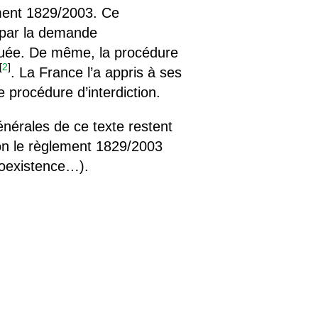
ement 1829/2003. Ce
sé par la demande
liquée. De même, la procédure
[
2
]
. La France l’a appris à ses
e procédure d’interdiction.
énérales de ce texte restent
lon le règlement 1829/2003
 coexistence…).