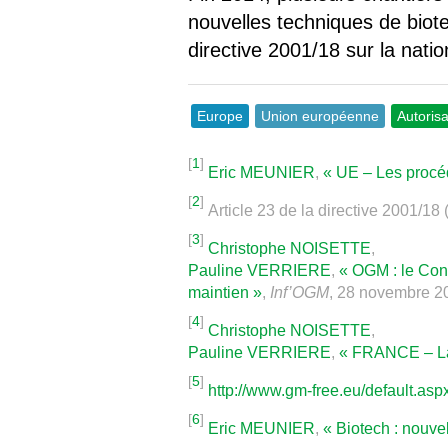
nouvelles techniques de biot
directive 2001/18 sur la nati
Europe
Union européenne
Autorisa
[
1
]
Eric MEUNIER
,
« UE – Les procé
[
2
]
Article 23 de la directive 2001/1
[
3
]
Christophe NOISETTE
,
Pauline VERRIERE
,
« OGM : le Con
maintien »
,
Inf’OGM
, 28 novembre 2
[
4
]
Christophe NOISETTE
,
Pauline VERRIERE
,
« FRANCE – Lab
[
5
]
http://www.gm-free.eu/default.as
[
6
]
Eric MEUNIER
,
« Biotech : nouve