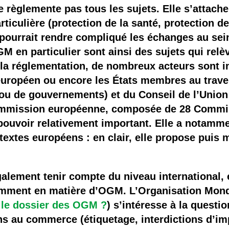
 brevets sur le vivant
 règlemente pas tous les sujets. Elle s’attache
ticulière (protection de la santé, protection 
y a semence…. et semence
 pourrait rendre compliqué les échanges au s
OGM en particulier sont ainsi des sujets qui re
ls sont les avantages et les inconvénients des OGM ?
e la réglementation, de nombreux acteurs sont 
européen ou encore les États membres au trav
 ou de gouvernements) et du Conseil de l’Unio
Commission européenne, composée de 28 Commi
ouvoir relativement important. Elle a notamment
textes européens : en clair, elle propose puis 
lement tenir compte du niveau international, el
amment en matière d’OGM. L’Organisation Mon
 le dossier des OGM ?
) s’intéresse à la quest
ons au commerce (étiquetage, interdictions d’i