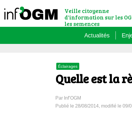
Veille citoyenne
d'information sur les OG
les semences
Actualités
Enj
Qu’
Éclairages
Règ
Quelle est la 
Le 
Par Inf’OGM
Que
Publié le 28/08/2014, modifié le 09/
Que