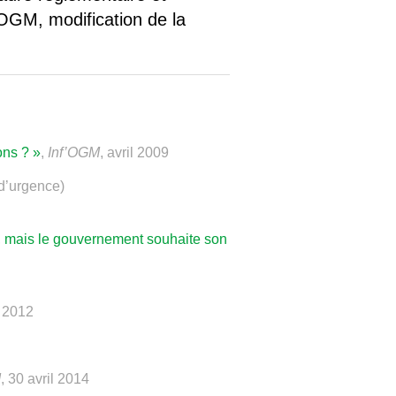
 OGM, modification de la
ons ? »
,
Inf’OGM
, avril 2009
 d’urgence)
0, mais le gouvernement souhaite son
r 2012
M
, 30 avril 2014