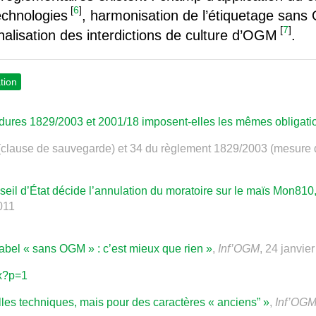
[
6
]
echnologies
, harmonisation de l’étiquetage sans
[
7
]
onalisation des interdictions de culture d’OGM
.
tion
dures 1829/2003 et 2001/18 imposent-elles les mêmes obligati
8 (clause de sauvegarde) et 34 du règlement 1829/2003 (mesure
seil d’État décide l’annulation du moratoire sur le maïs Mon81
011
el « sans OGM » : c’est mieux que rien »
,
Inf’OGM
, 24 janvie
px?p=1
lles techniques, mais pour des caractères « anciens” »
,
Inf’OG