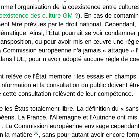
mme l’organisation de la coexistence entre cultur
 coexistence des culture GM ?
). En cas de contamina
ent être prévues par le droit national. Cependant,
lématique. Ainsi, l’État pourrait se voir condamner
ransposition, ou pour avoir mis en œuvre une régle
la Commission européenne n’a jamais « attaqué » l’
 dans l’UE, pour n’avoir adopté aucune règle de co
nt relève de l’État membre : les essais en champs.
information et la consultation du public doivent êtr
 cette consultation relèvent de leur compétence.
se les États totalement libre. La définition du « sa
péens. La France, l’Allemagne et l’Autriche ont mi
4
]
. La Commission européenne envisage cependant
[
5
]
n la matière
, sans pour autant avoir encore form