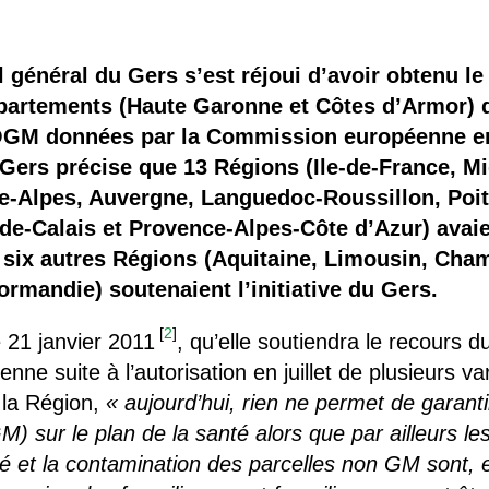
 brevets sur le vivant
y a semence…. et semence
il général du Gers s’est réjoui d’avoir obtenu l
partements (Haute Garonne et Côtes d’Armor) d
ls sont les avantages et les inconvénients des OGM ?
 OGM données par la Commission européenne en 
ers précise que 13 Régions (Ile-de-France, Mi
e-Alpes, Auvergne, Languedoc-Roussillon, Poi
de-Calais et Provence-Alpes-Côte d’Azur) avaie
e six autres Régions (Aquitaine, Limousin, Ch
mandie) soutenaient l’initiative du Gers.
[
2
]
e 21 janvier 2011
, qu’elle soutiendra le recours 
ne suite à l’autorisation en juillet de plusieurs v
 la Région,
« aujourd’hui, rien ne permet de garant
 sur le plan de la santé alors que par ailleurs le
té et la contamination des parcelles non GM sont, 