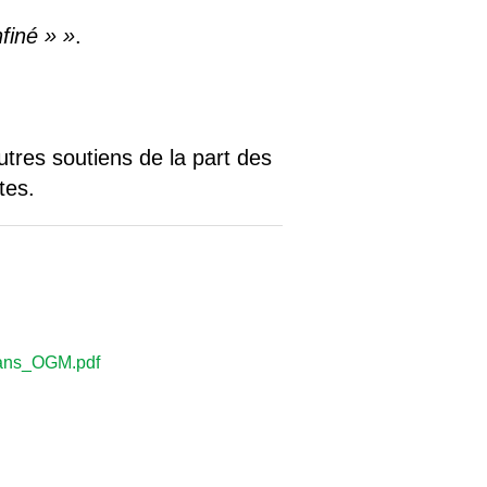
finé » »
.
tres soutiens de la part des
tes.
_sans_OGM.pdf