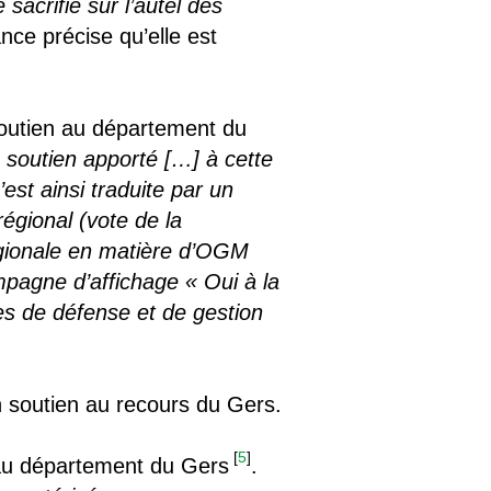
 sacrifié sur l’autel des
ance précise qu’elle est
outien au département du
 soutien apporté […] à cette
est ainsi traduite par un
égional (vote de la
égionale en matière d’OGM
mpagne d’affichage « Oui à la
es de défense et de gestion
n soutien au recours du Gers.
[
5
]
 au département du Gers
.