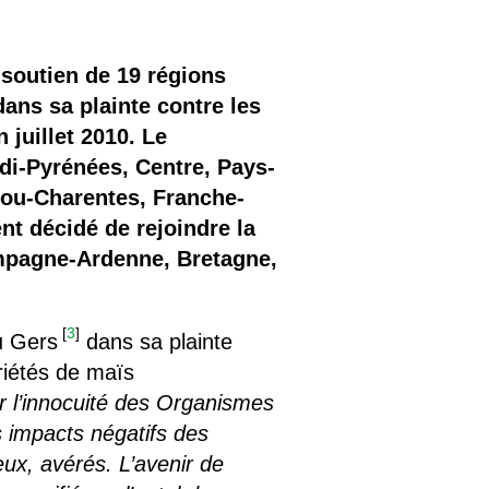
e soutien de 19 régions
ans sa plainte contre les
juillet 2010. Le
di-Pyrénées, Centre, Pays-
tou-Charentes, Franche-
nt décidé de rejoindre la
ampagne-Ardenne, Bretagne,
[
3
]
du Gers
dans sa plainte
ariétés de maïs
ir l’innocuité des Organismes
s impacts négatifs des
eux, avérés. L’avenir de