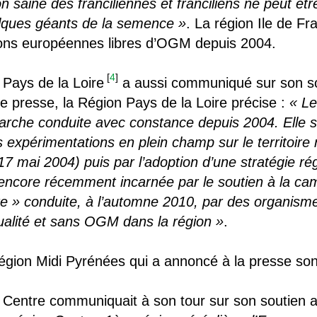
ion saine des franciliennes et franciliens ne peut être
lques géants de la semence »
. La région Ile de Fr
ns européennes libres d’OGM depuis 2004.
[
4
]
 Pays de la Loire
a aussi communiqué sur son s
 presse, la Région Pays de la Loire précise :
« Le
arche conduite avec constance depuis 2004. Elle s’
expérimentations en plein champ sur le territoire r
 mai 2004) puis par l’adoption d’une stratégie r
t encore récemment incarnée par le soutien à la ca
ire » conduite, à l’automne 2010, par des organism
ualité et sans OGM dans la région »
.
 Région Midi Pyrénées qui a annoncé à la presse so
n Centre communiquait à son tour sur son soutien