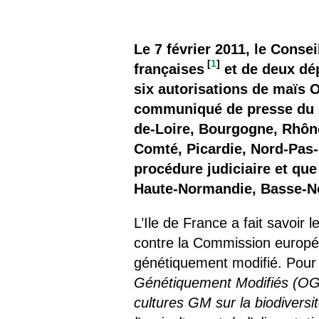
Les
Il 
Le 7 février 2011, le Conse
[
1
]
françaises
et de deux dé
Que
six autorisations de maïs
communiqué de presse du G
de-Loire, Bourgogne, Rhôn
Comté, Picardie, Nord-Pas-
procédure judiciaire et qu
Haute-Normandie, Basse-Nor
L’Ile de France a fait savoir l
contre la Commission européen
génétiquement modifié. Pour
Génétiquement Modifiés (OGM)
cultures GM sur la biodiversi