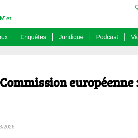
Q
M et
eux
Enquêtes
Juridique
Podcast
Vi
est-ce qu’un OGM ?
Sémantique : les mots sens dessus dessous (
Veille juridique
OMG ! Décodons
lementation internationale des OGM
Agritech : nouvelle dépendance pour les paysa
Chantiers législatifs en cours
Raconte-moi au
Commission européenne : 
cadre réglementaire européen des OGM
Les micro-organismes OGM : l’offensive caché
Quelles procédures de « discus
ls sont les risques des OGM pour l’environnement ?
Le mirage du biocontrôle (2024)
ls sont les risques des OGM pour la santé ?
Les vaccins « biotechnologiques » (2022/26)
03/2026