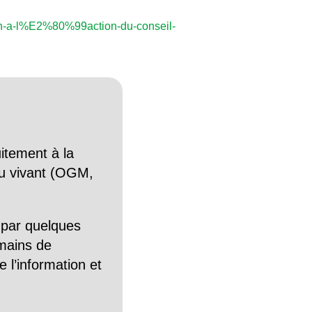
ien-a-l%E2%80%99action-du-conseil-
itement à la
n du vivant (OGM,
 par quelques
mains de
 l’information et