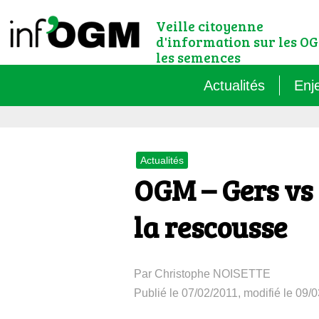
Veille citoyenne
d'information sur les OG
les semences
Actualités
Enj
Qu’
Actualités
Règ
OGM – Gers vs 
Le 
la rescousse
Que
Par Christophe NOISETTE
Que
Publié le 07/02/2011, modifié le 09/