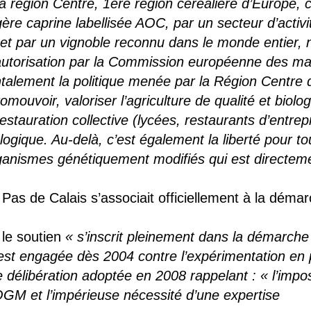
a région Centre, 1ère région céréalière d’Europe, 
re caprine labellisée AOC, par un secteur d’activi
, et par un vignoble reconnu dans le monde entier, 
’autorisation par la Commission européenne des m
talement la politique menée par la Région Centre q
mouvoir, valoriser l’agriculture de qualité et biolog
estauration collective (lycées, restaurants d’entrepr
iologique. Au-delà, c’est également la liberté pour to
rganismes génétiquement modifiés qui est directeme
 Pas de Calais s’associait officiellement à la dém
 le soutien
« s’inscrit pleinement dans la démarc
st engagée dès 2004 contre l’expérimentation en pl
e délibération adoptée en 2008 rappelant : « l’impo
GM et l’impérieuse nécessité d’une expertise