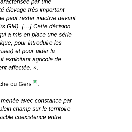
caractérisée par une
té élevage très important
ne peut rester inactive devant
aïs GM). […] Cette décision
ui a mis en place une série
ique, pour introduire les
ises) et pour aider la
ut exploitant agricole de
nt affectée. »
.
[
6
]
arche du Gers
.
he menée avec constance par
ein champ sur le territoire
ssible coexistence entre