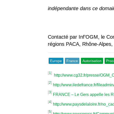
indépendante dans ce domaine
Contacté par Inf’OGM, le Cons
régions PACA, Rhône-Alpes,
Europe
France
Autorisation
Proc
[
1
]
http://www.cg32.fr/presse/OG
[
2
]
http://www.iledefrance.fr/filea
[
3
]
FRANCE – Le Gers appelle les Ré
[
4
]
http://www.paysdelaloire.fr/no_c
[
5
]
http://www.newspress.fr/Commu