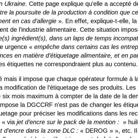
en Ukraine
. Cette page explique qu’elle a accepté 
tre la poursuite de la production à condition que ce
nt en cas d’allergie
». En effet, explique-t-elle, 
nt de l’industrie alimentaire. Cette situation impo
(s) ingrédient(s), dans un laps de temps incompat
te urgence «
empêche dans certains cas les entrep
nces en matière d’étiquetage alimentaire, et en part
les étiquettes ne correspondraient plus au contenu.
ilité mais il impose que chaque opérateur formul
la modification de l’étiquetage de ses produits. Le
 six mois maximum à compter de la date de la d
’impose la DGCCRF n’est pas de changer les étique
etage pour préciser les modifications dans les rec
 « via
jet d’encre sur le pack de la mention :
» huil
et d’encre dans la zone DLC :
« DEROG » », etc. Il 