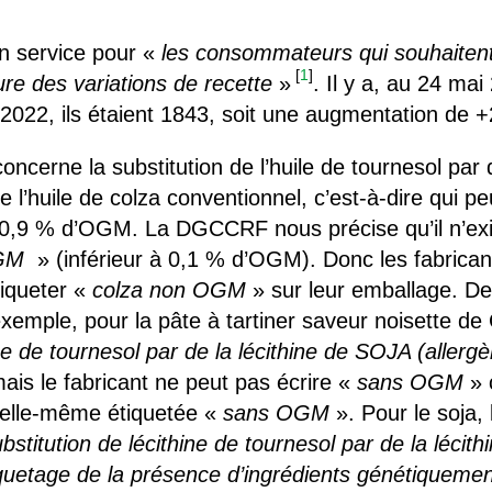
n service pour «
les consommateurs qui souhaitent 
[
1
]
re des variations de recette
»
. Il y a, au 24 ma
022, ils étaient 1843, soit une augmentation de 
ncerne la substitution de l’huile de tournesol par d
e l’huile de colza conventionnel, c’est-à-dire qui pe
’à 0,9 % d’OGM. La DGCCRF nous précise qu’il n’exi
OGM
» (inférieur à 0,1 % d’OGM). Donc les fabrica
tiqueter «
colza non OGM
» sur leur emballage. D
xemple, pour la pâte à tartiner saveur noisette de C
e de tournesol par de la lécithine de SOJA (allerg
ais le fabricant ne peut pas écrire «
sans OGM
» c
a elle-même étiquetée «
sans OGM
». Pour le soja
bstitution de lécithine de tournesol par de la lécithi
quetage de la présence d’ingrédients génétiquemen