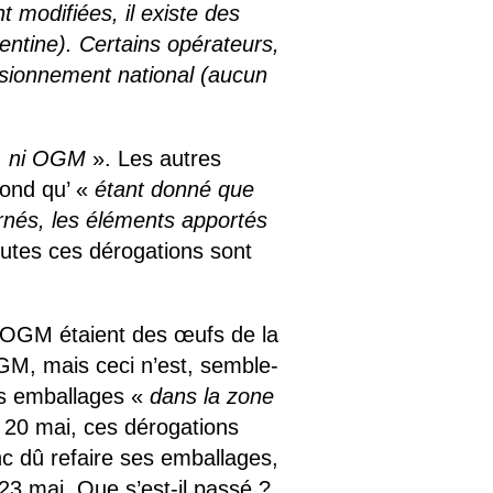
 modifiées, il existe des
gentine). Certains opérateurs,
isionnement national (aucun
s, ni OGM
». Les autres
pond qu’ «
étant donné que
rnés, les éléments apportés
outes ces dérogations sont
s OGM étaient des œufs de la
GM, mais ceci n’est, semble-
les emballages «
dans la zone
 mai, ces dérogations
c dû refaire ses emballages,
23 mai. Que s’est-il passé ?