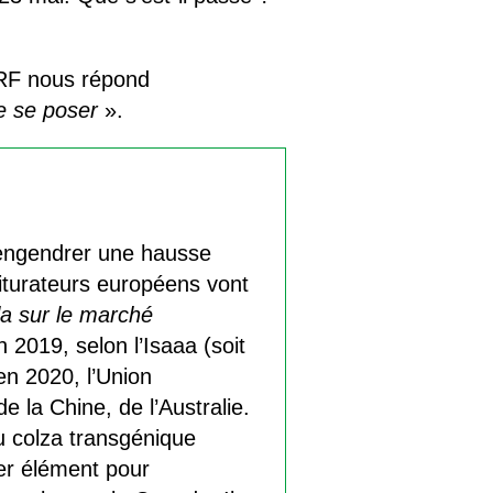
CCRF nous répond
de se poser
».
s engendrer une hausse
iturateurs européens vont
la sur le marché
 2019, selon l’Isaaa (soit
 en 2020, l’Union
e la Chine, de l’Australie.
u colza transgénique
er élément pour