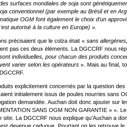
 des surfaces mondiales de soja sont génétiquement
 soja conventionnel (par exemple au Brésil et en Ar
lématique OGM font également le choix d’un approv
est autorisé à la culture en Europe)
».
ns précisaient que le colza était «
sans allergène
écisent pas ces deux éléments. La DGCCRF nous ré
ont individuelles, pour chacun des produits conce
vent varier selon les opérateurs
». Mais au final, t
la DGCCRF.
oduits explicitement concernés par la question de
ent initialement issus de poules nourries sans O
dérogation demandée. Auchan doit donc ajouter sur 
MENTATION SANS OGM NON GARANTIE » ». Le 20
 le site. La DGCCRF nous explique qu’Auchan a don
 est devenue caduque. Pourtant on les retrouve le 