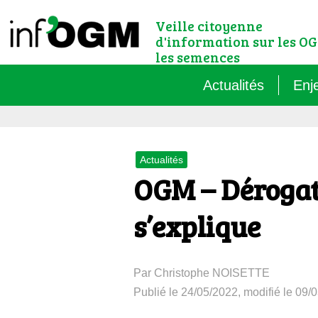
Veille citoyenne
d'information sur les OG
les semences
Actualités
Enj
Qu’
Actualités
Règ
OGM – Dérogati
Le 
s’explique
Que
Par Christophe NOISETTE
Que
Publié le 24/05/2022, modifié le 09/