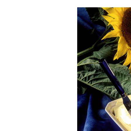
Les
Il 
Que