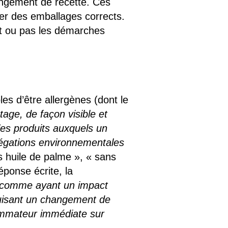
hangement de recette. Ces
mer des emballages corrects.
it ou pas les démarches
s d’être allergènes (dont le
etage, de façon visible et
 les produits auxquels un
llégations environnementales
s huile de palme », « sans
éponse écrite, la
é comme ayant un impact
nduisant un changement de
sommateur immédiate sur