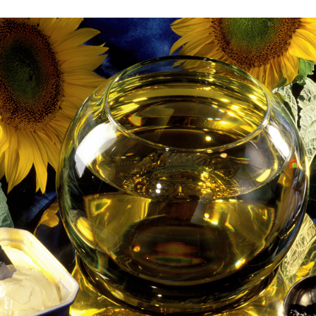
 brevets sur le vivant
y a semence…. et semence
ls sont les avantages et les inconvénients des OGM ?