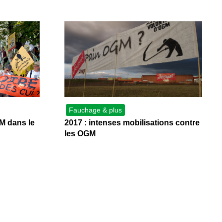
Fauchage & plus
M dans le
2017 : intenses mobilisations contre
les OGM