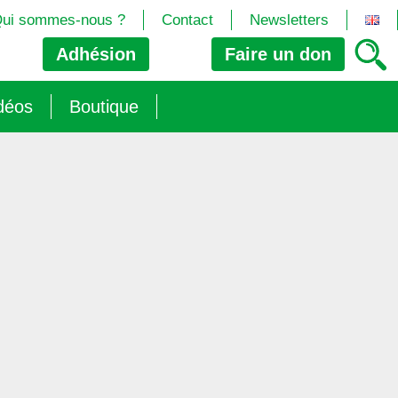
ui sommes-nous ?
Contact
Newsletters
Adhésion
Faire un
don
déos
Boutique
2024/25)
 les biotech
ns (2025)
 (OGM, Brevets, DSI, semences, Biotech…)
trement les OGM
e (2023/26)
sions » s’imposent aux législateurs européens ?