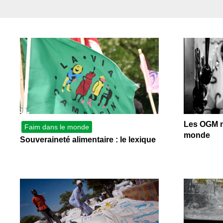
Les
Il 
Que
Les OGM ne
Faim dans le monde
monde
Souveraineté alimentaire : le lexique