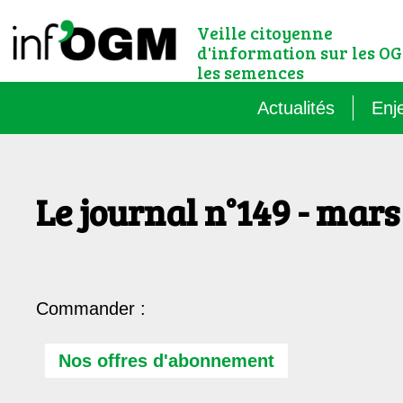
Veille citoyenne
d'information sur les OG
les semences
Actualités
Enj
Qu’
Le journal n°149 - mars 
Règ
Le 
Que
Commander :
Que
Nos offres d'abonnement