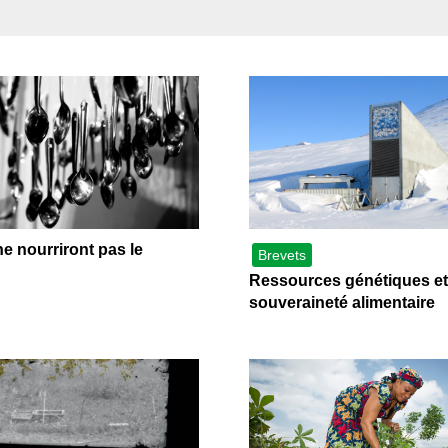
 brevets sur le vivant
y a semence…. et semence
ls sont les avantages et les inconvénients des OGM ?
 nourriront pas le
Brevets
Ressources génétiques et
souveraineté alimentaire