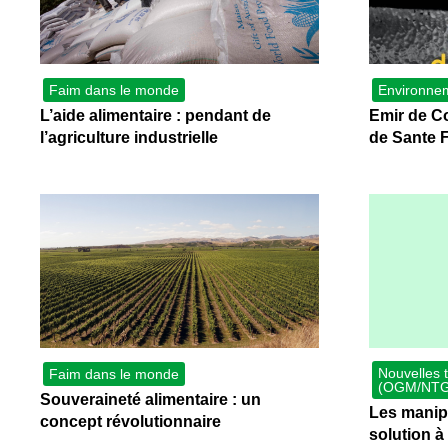
Faim dans le monde
Environne
L’aide alimentaire : pendant de
Emir de C
l’agriculture industrielle
de Sante F
Nouvelles 
Faim dans le monde
(OGM/NTG
Souveraineté alimentaire : un
Les manipu
concept révolutionnaire
solution à