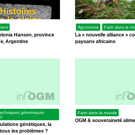
ment
Agronomie
Faim dans le m
olonia Hansen, province
La « nouvelle alliance » co
e, Argentine
paysans africains
techniques génomiques
Faim dans le monde
)
OGM & souveraineté alime
lations génétiques, la
 tous les problèmes ?