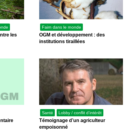
onde
Faim dans le monde
ntre les
OGM et développement : des
institutions tiraillées
Santé
Lobby / conflit d’intérêt
ntaire
Témoignage d’un agriculteur
empoisonné