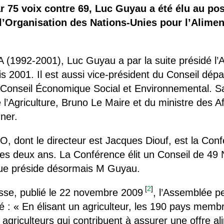
 brevets sur le vivant
r 75 voix contre 69, Luc Guyau a été élu au pos
’Organisation des Nations-Unies pour l’Aliment
y a semence…. et semence
ls sont les avantages et les inconvénients des OGM ?
A (1992-2001), Luc Guyau a par la suite présidé 
s 2001. Il est aussi vice-président du Conseil dé
 Conseil Économique Social et Environnemental. Sa
 l’Agriculture, Bruno Le Maire et du ministre des A
ner.
AO, dont le directeur est Jacques Diouf, est la Co
les deux ans. La Conférence élit un Conseil de 49
 que préside désormais M Guyau.
[
2
]
se, publié le 22 novembre 2009
, l’Assemblée 
é : « En élisant un agriculteur, les 190 pays memb
griculteurs qui contribuent à assurer une offre ali