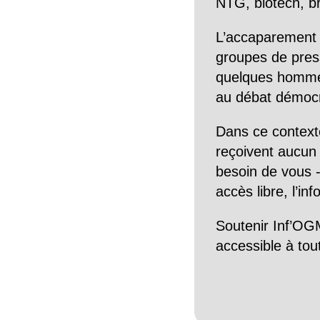
NTG, biotech, br
L’accaparement 
groupes de pres
quelques hommes 
au débat démocra
Dans ce context
reçoivent aucun r
besoin de vous -
accès libre, l’in
Soutenir Inf’OGM
accessible à tou