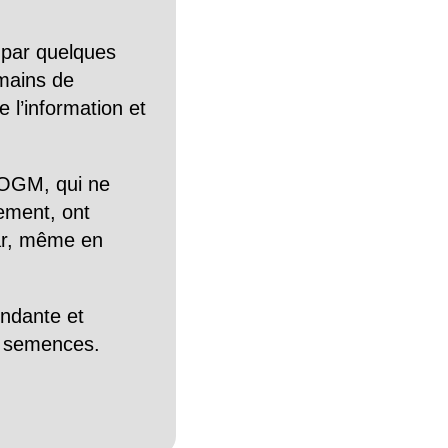
 par quelques
mains de
 l’information et
OGM, qui ne
tement, ont
Car, même en
endante et
es semences.