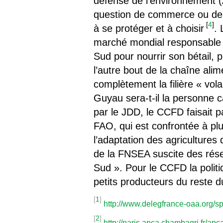
défense de l’environnement (
question de commerce ou de g
[
4
]
à se protéger et à choisir
.
marché mondial responsable d
Sud pour nourrir son bétail, pr
l’autre bout de la chaîne alim
complètement la filière « vol
Guyau sera-t-il la personne c
par le JDD, le CCFD faisait p
FAO, qui est confrontée à plus
l’adaptation des agriculture
de la FNSEA suscite des rése
Sud ». Pour le CCFD la politi
petits producteurs du reste 
[
1
]
http://www.delegfrance-oaa.org/
[
2
]
http://paris.apca.chambagri.fr/ap