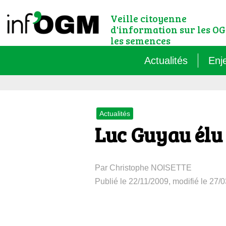
Veille citoyenne
d'information sur les OG
les semences
Actualités
Enj
Qu’
Actualités
Règ
Luc Guyau élu 
Le 
Par Christophe NOISETTE
Que
Publié le 22/11/2009, modifié le 27/
Que