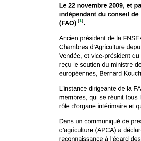
Les
Le 22 novembre 2009, et pa
indépendant du conseil de l
Il 
[
1
]
(FAO)
.
Que
Ancien président de la FNSE
Chambres d’Agriculture depui
Vendée, et vice-président du
reçu le soutien du ministre de
européennes, Bernard Kouch
L’instance dirigeante de la F
membres, qui se réunit tous 
rôle d’organe intérimaire et
Dans un communiqué de pres
d’agriculture (APCA) a déclar
reconnaissance à l’égard des a