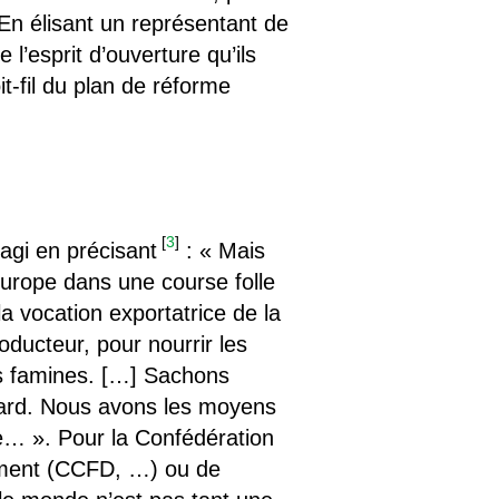
« En élisant un représentant de
l’esprit d’ouverture qu’ils
t-fil du plan de réforme
[
3
]
éagi en précisant
: « Mais
’Europe dans une course folle
a vocation exportatrice de la
oducteur, pour nourrir les
es famines. […] Sachons
 tard. Nous avons les moyens
re… ». Pour la Confédération
ement (CCFD, …) ou de