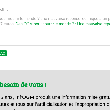
e.fr…
our nourrir le monde ? une mauvaise réponse technique à un 
 7 euros,
Des OGM pour nourrir le monde ? : Une mauvaise rép
A…
FAO
besoin de vous !
5 ans, Inf’OGM produit une information mise gratu
utes et tous sur l’artificialisation et l’appropriatio