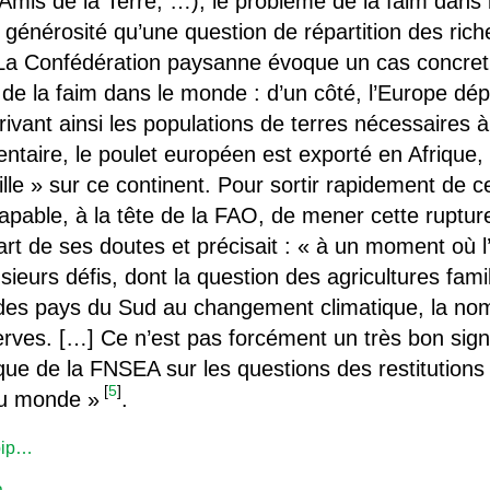
Amis de la Terre, …), le problème de la faim dans
énérosité qu’une question de répartition des rich
 La Confédération paysanne évoque un cas concre
e la faim dans le monde : d’un côté, l’Europe dé
ivant ainsi les populations de terres nécessaires à l
entaire, le poulet européen est exporté en Afrique, 
aille » sur ce continent. Pour sortir rapidement de 
apable, à la tête de la FAO, de mener cette rupture 
art de ses doutes et précisait : « à un moment où l
ieurs défis, dont la question des agricultures famili
s des pays du Sud au changement climatique, la nom
rves. […] Ce n’est pas forcément un très bon sig
que de la FNSEA sur les questions des restitutions à
[
5
]
du monde »
.
spip…
ca…