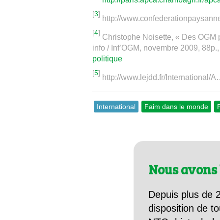
[
3
]
http://www.confederationpaysann
[
4
]
Christophe Noisette, « Des OGM p
info / Inf’OGM, novembre 2009, 88p.,
politique
[
5
]
http://www.lejdd.fr/International/
International
Faim dans le monde
Nous avons 
Depuis plus de 2
disposition de to