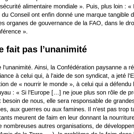
sécurité alimentaire mondiale ». Puis, plus loin : 
s du Conseil ont enfin donné une marque tangible de 
des organes de gouvernance de la FAO, dans le droi
nférence ».
e fait pas l’unanimité
re l’unanimité. Ainsi, la Confédération paysanne a r
iance à celui qui, à l’aide de son syndicat, a jeté l
ion de « nourrir le monde », à celui qui a défendu l
yau : « Si l’Europe […] ne joue plus son rôle de pr
t besoin de nous, elle sera responsable de grand
es, aux guerres ou aux famines. Il n’est pas trop
itants meurent de faim en leur donnant la nourritu
de nombreuses autres organisations, de développ