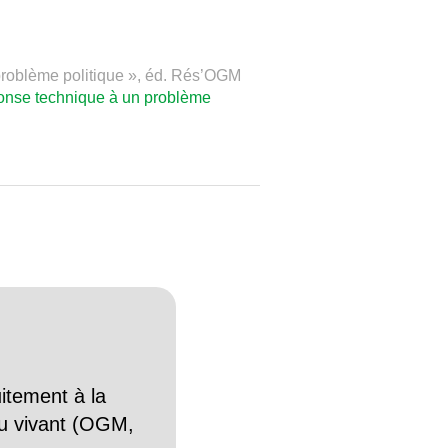
problème politique », éd. Rés’OGM
onse technique à un problème
itement à la
n du vivant (OGM,