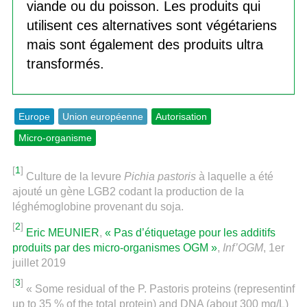
viande ou du poisson. Les produits qui
utilisent ces alternatives sont végétariens
mais sont également des produits ultra
transformés.
Europe
Union européenne
Autorisation
Micro-organisme
[
1
]
Culture de la levure
Pichia pastoris
à laquelle a été
ajouté un gène LGB2 codant la production de la
léghémoglobine provenant du soja.
[
2
]
Eric MEUNIER
,
« Pas d’étiquetage pour les additifs
produits par des micro-organismes OGM »
,
Inf’OGM
, 1er
juillet 2019
[
3
]
« Some residual of the P. Pastoris proteins (representinf
up to 35 % of the total protein) and DNA (about 300 mg/L)