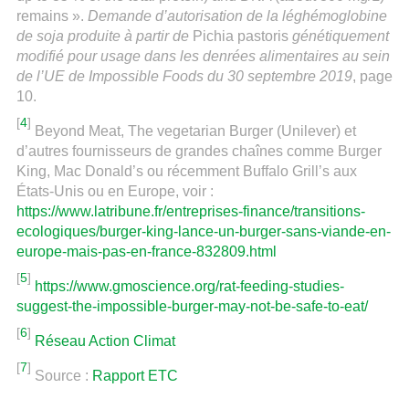
remains ».
Demande d’autorisation de la léghémoglobine
de soja produite à partir de
Pichia pastoris
génétiquement
modifié pour usage dans les denrées alimentaires au sein
de l’UE de Impossible Foods du 30 septembre 2019
, page
10.
[
4
]
Beyond Meat, The vegetarian Burger (Unilever) et
d’autres fournisseurs de grandes chaînes comme Burger
King, Mac Donald’s ou récemment Buffalo Grill’s aux
États-Unis ou en Europe, voir :
https://www.latribune.fr/entreprises-finance/transitions-
ecologiques/burger-king-lance-un-burger-sans-viande-en-
europe-mais-pas-en-france-832809.html
[
5
]
https://www.gmoscience.org/rat-feeding-studies-
suggest-the-impossible-burger-may-not-be-safe-to-eat/
[
6
]
Réseau Action Climat
[
7
]
Source :
Rapport ETC