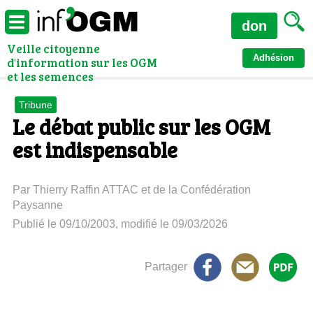
don
Veille citoyenne
Adhésion
d'information sur les OGM
et les semences
Tribune
Le débat public sur les OGM
est indispensable
Par Thierry Raffin ATTAC et de la Confédération
Paysanne
Publié le 09/10/2003, modifié le 09/03/2026
Partager