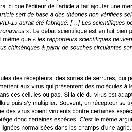
ici que l’éditeur de l’article a fait ajouter une me
ticle sert de base à des théories non vérifiées se
VID-19 aurait été fabriqué. […]
L
es scientifiques p
oronavirus
». Le débat scientifique est en fait bien
naît même que «
les rapporteurs scientifique
s
peuvent
irus chimériques à partir de souches circulantes son
ules des récepteurs, des sortes de serrures, qui p
mettent aux virus qui présentent des molécules à 
dans ces cellules ou pas. Si la clé du virus est ada
 cellule puis s’y multiplier. Souvent, un récepteur s
e des virus soient virulents contre certaines espèc
rotège donc certaines espèces. C’est le même argu
lignées normalisées dans les champs d’une agricultu