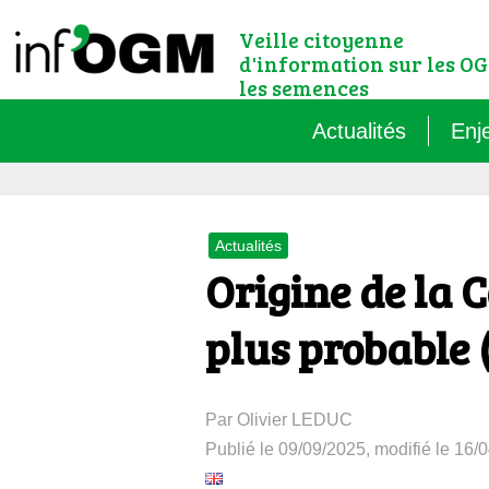
Veille citoyenne
d'information sur les OG
les semences
Actualités
Enj
Qu’
Actualités
Règ
Origine de la C
Le 
plus probable 
Que
Par Olivier LEDUC
Que
Publié le 09/09/2025, modifié le 16/