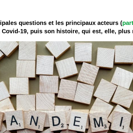
 brevets sur le vivant
y a semence…. et semence
cipales questions et les principaux acteurs (
par
a Covid-19, puis son histoire, qui est, elle, plu
ls sont les avantages et les inconvénients des OGM ?