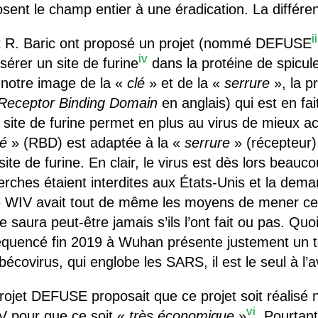
osent le champ entier à une éradication. La différe
ii
et R. Baric ont proposé un projet (nommé DEFUSE
iv
nsérer un site de furine
dans la protéine de spicule
d notre image de la «
clé
» et de la «
serrure
», la 
Receptor Binding Domain
en anglais) qui est en fait
e site de furine permet en plus au virus de mieux ac
lé
» (RBD) est adaptée à la «
serrure
» (récepteur)
ite de furine. En clair, le virus est dès lors beauco
erches étaient interdites aux États-Unis et la de
le WIV avait tout de même les moyens de mener ce
 saura peut-être jamais s’ils l’ont fait ou pas. Quoiq
uencé fin 2019 à Wuhan présente justement un tel
bécovirus, qui englobe les SARS, il est le seul à l’a
rojet DEFUSE proposait que ce projet soit réalisé 
vi
V pour que ce soit «
très économique
»
. Pourtant