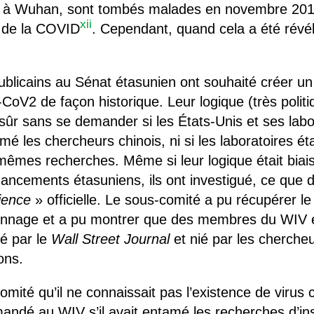
 à Wuhan, sont tombés malades en novembre 2019
xii
 de la COVID
. Cependant, quand cela a été révélé
publicains au Sénat étasunien ont souhaité créer u
-CoV2 de façon historique. Leur logique (très politi
 sûr sans se demander si les États-Unis et ses labo
mé les chercheurs chinois, ni si les laboratoires 
mêmes recherches. Même si leur logique était biais
nancements étasuniens, ils ont investigué, ce que d
ience
» officielle. Le sous-comité a pu récupérer l
onnage et a pu montrer que des membres du WIV 
é par le
Wall Street Journal
et nié par les chercheu
ons.
mité qu’il ne connaissait pas l’existence de virus 
mandé au WIV s’il avait entamé les recherches d’ins