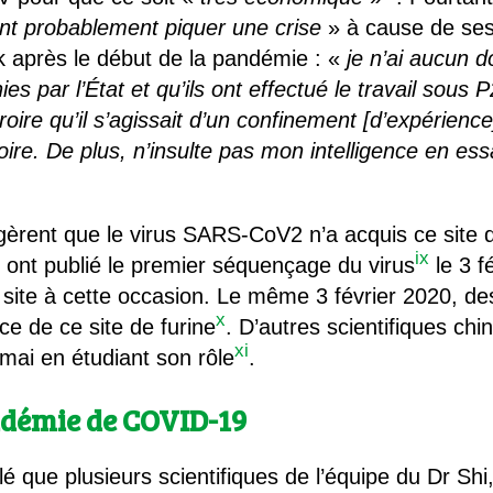
ont probablement piquer une crise
» à cause de ses
 après le début de la pandémie : «
j
e n’ai aucun do
nies par l’État et qu’ils ont effectué le travail sous 
croire qu’il s’agissait d’un confinement [d’expérienc
oire. De plus, n’insulte pas mon intelligence en es
èrent que le virus SARS-CoV2 n’a acquis ce site 
ix
n ont publié le premier séquençage du virus
le 3 fé
 site à cette occasion. Le même 3 février 2020, de
x
ce de ce site de furine
. D’autres scientifiques chi
xi
6 mai en étudiant son rôle
.
andémie de COVID-19
é que plusieurs scientifiques de l’équipe du Dr Shi,