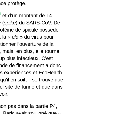
nce protège.
i
et d’un montant de 14
 (
spike
) du SARS-CoV. De
protéine de spicule possède
 la «
clé
» du virus pour
tionner l’ouverture de la
, mais, en plus, elle tourne
up plus infectieux. C’est
mande de financement a donc
s expériences et EcoHealth
u’il en soit, il se trouve que
 site de furine et que dans
voir.
non pas dans la partie P4,
, Baric avait souligné que «