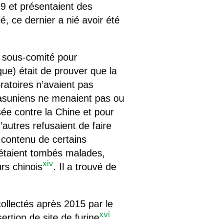
 et présentaient des
, ce dernier a nié avoir été
n sous-comité pour
que) était de prouver que la
ratoires n’avaient pas
étasuniens ne menaient pas ou
ée contre la Chine et pour
’autres refusaient de faire
e contenu de certains
étaient tombés malades,
xiv
rs chinois
. Il a trouvé de
collectés après 2015 par le
xvi
ertion de site de furine
,