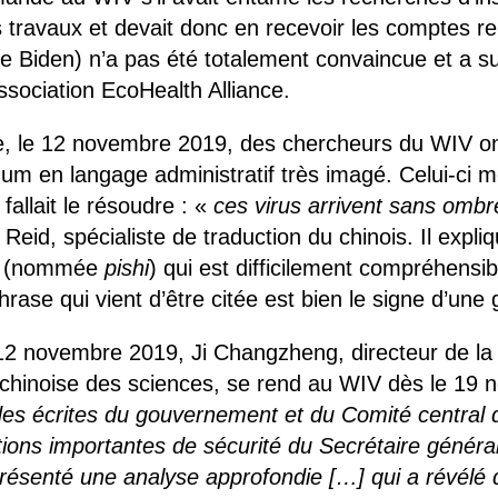
s travaux et devait donc en recevoir les comptes r
ce Biden) n’a pas été totalement convaincue et a 
ssociation EcoHealth Alliance.
, le 12 novembre 2019, des chercheurs du WIV ont
m en langage administratif très imagé. Celui-ci mon
fallait le résoudre : «
ces virus arrivent sans ombr
Reid, spécialiste de traduction du chinois. Il expl
ue (nommée
pishi
) qui est difficilement compréhens
hrase qui vient d’être citée est bien le signe d’une g
 novembre 2019, Ji Changzheng, directeur de la s
 chinoise des sciences, se rend au WIV dès le 19
es écrites du gouvernement et du Comité central du P
ctions importantes de sécurité du Secrétaire généra
résenté une analyse approfondie
[…]
qui a révélé