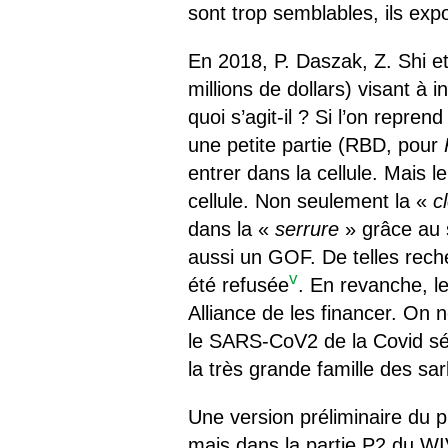
sont trop semblables, ils exp
En 2018, P. Daszak, Z. Shi 
millions de dollars) visant à i
quoi s’agit-il ? Si l’on repren
une petite partie (RBD, pour
entrer dans la cellule. Mais l
cellule. Non seulement la «
c
dans la «
serrure
» grâce au s
aussi un GOF. De telles rech
v
été refusée
. En revanche, 
Alliance de les financer. On ne
le SARS-CoV2 de la Covid séq
la très grande famille des sar
Une version préliminaire du p
mais dans la partie P2 du WI