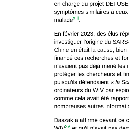
en charge du projet DEFUSE
symptômes similaires à ceux
xiii
malade
.
En février 2023, des élus ré
investiguer l’origine du SARS
Chine en était la cause, bien
financé ces recherches et for
n’avaient pas déjà mené les 
protéger les chercheurs et fi
puisqu’ils défendaient «
la Sc
ordinateurs du WIV par espi
comme cela avait été rapport
nombreuses autres informati
Daszak a affirmé devant ce co
xv
WIV
et qu’il n’avait pas de