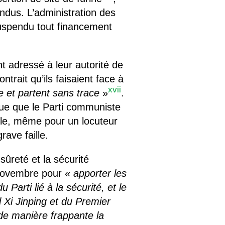
endus. L’administration des
suspendu tout financement
 adressé à leur autorité de
trait qu’ils faisaient face à
xvii
e et partent sans trace
»
.
ique que le Parti communiste
ible, même pour un locuteur
rave faille.
ûreté et la sécurité
 novembre pour «
apporter les
arti lié à la sécurité, et le
l Xi Jinping et du Premier
 de manière frappante la