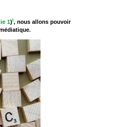
i
tie 1
)
, nous allons pouvoir
s médiatique.