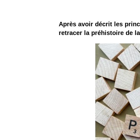
Les
Il 
Après avoir décrit les prin
retracer la préhistoire de l
Que