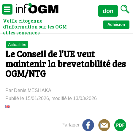
don
Veille citoyenne
Adhésion
d'information sur les OGM
et les semences
Actualités
Le Conseil de l’UE veut
maintenir la brevetabilité des
OGM/NTG
Par Denis MESHAKA
Publié le 15/01/2026, modifié le 13/03/2026
Partager