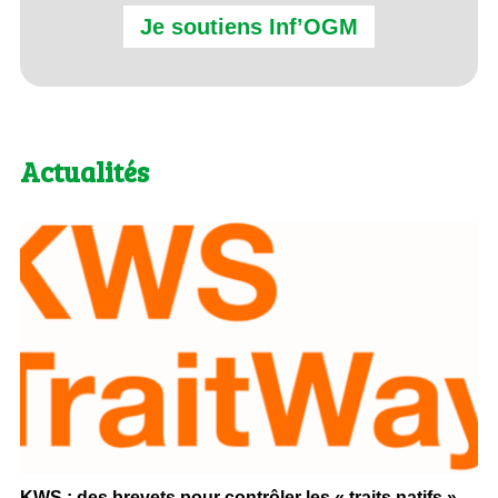
Je soutiens Inf’OGM
Actualités
KWS : des brevets pour contrôler les « traits natifs » -