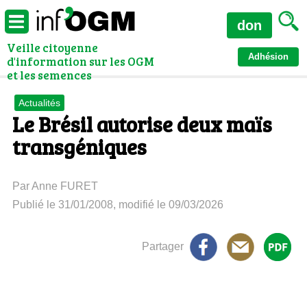
don
Veille citoyenne
Adhésion
d'information sur les OGM
et les semences
Actualités
Le Brésil autorise deux maïs
transgéniques
Par Anne FURET
Publié le 31/01/2008, modifié le 09/03/2026
Partager