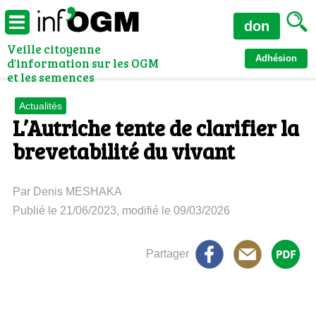
don
Veille citoyenne
Adhésion
d'information sur les OGM
et les semences
Actualités
L’Autriche tente de clarifier la
brevetabilité du vivant
Par Denis MESHAKA
Publié le 21/06/2023, modifié le 09/03/2026
Partager