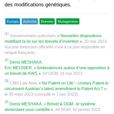
des modifications génétiques.
Europe
Autriche
Brevets
Mutagénèse
[
1
]
Gouvernement autrichien,
« Nouvelles dispositions
modifiant la loi sur les brevets d’invention »
, 20 mai 2023.
Aucune traduction officielle n’est à ce jour disponible en
langue française.
[
2
]
Denis MESHAKA
,
Eric MEUNIER
,
« Ambivalences autour d’une opposition à
un brevet de KWS »
,
Inf’OGM
, 16 mai 2023
[
3
]
CMS Law Now,
« No Patent on Life’ – Unitary Patent to
circumvent Austrian’s latest amendment to Patent Act ? »
,
le 30 mais 2023 (consulté le 7 juin 2023).
[
4
]
Denis MESHAKA
,
« Brevet & OGM : le système
alimentaire sous contrôle »
,
Inf’OGM
, 10 janvier 2023