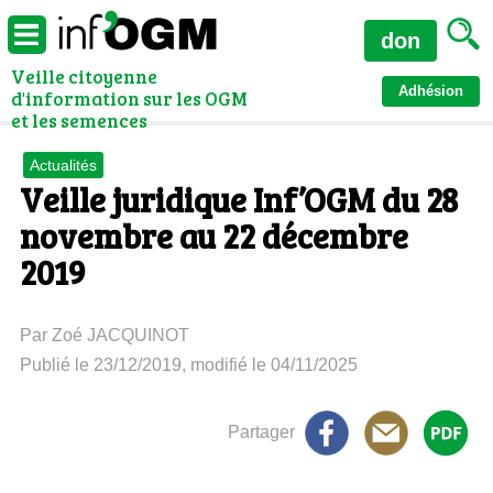
don
Veille citoyenne
Adhésion
d'information sur les OGM
et les semences
Actualités
Veille juridique Inf’OGM du 28
novembre au 22 décembre
2019
Par Zoé JACQUINOT
Publié le 23/12/2019, modifié le 04/11/2025
Partager