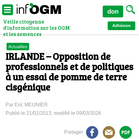
don
Veille citoyenne
Adhésion
d'information sur les OGM
et les semences
Actualités
IRLANDE – Opposition de
professionnels et de politiques
à un essai de pomme de terre
cisgénique
Par Eric MEUNIER
Publié le 21/01/2013, modifié le 09/03/2026
Partager