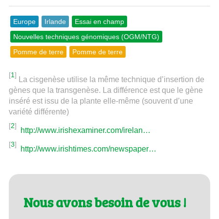
Europe
Irlande
Essai en champ
Nouvelles techniques génomiques (OGM/NTG)
Pomme de terre
Pomme de terre
[
1
]
La cisgenèse utilise la même technique d’insertion de
gènes que la transgenèse. La différence est que le gène
inséré est issu de la plante elle-même (souvent d’une
variété différente)
[
2
]
http://www.irishexaminer.com/irelan…
[
3
]
http://www.irishtimes.com/newspaper…
Nous avons besoin de vous !