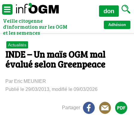
don
Veille citoyenne
Adhésion
d'information sur les OGM
et les semences
Actualités
INDE – Un maïs OGM mal
évalué selon Greenpeace
Par Eric MEUNIER
Publié le 29/03/2013, modifié le 09/03/2026
Partager