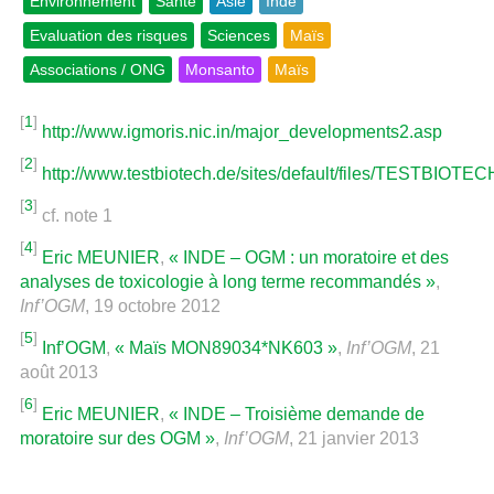
Environnement
Santé
Asie
Inde
Evaluation des risques
Sciences
Maïs
Associations / ONG
Monsanto
Maïs
[
1
]
http://www.igmoris.nic.in/major_developments2.asp
[
2
]
http://www.testbiotech.de/sites/default/files/TESTBI
[
3
]
cf. note 1
[
4
]
Eric MEUNIER
,
« INDE – OGM : un moratoire et des
analyses de toxicologie à long terme recommandés »
,
Inf’OGM
, 19 octobre 2012
[
5
]
Inf’OGM
,
« Maïs MON89034*NK603 »
,
Inf’OGM
, 21
août 2013
[
6
]
Eric MEUNIER
,
« INDE – Troisième demande de
moratoire sur des OGM »
,
Inf’OGM
, 21 janvier 2013