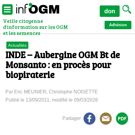
don
Veille citoyenne
Adhésion
d'information sur les OGM
et les semences
Actualités
INDE – Aubergine OGM Bt de
Monsanto : en procès pour
biopiraterie
Par Eric MEUNIER, Christophe NOISETTE
Publié le 13/09/2011, modifié le 09/03/2026
Partager