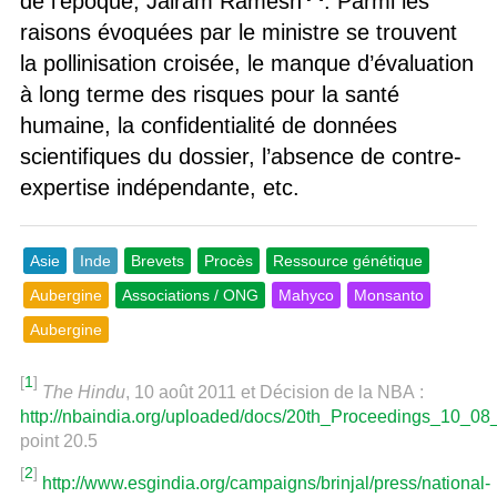
de l’époque, Jairam Ramesh
. Parmi les
raisons évoquées par le ministre se trouvent
la pollinisation croisée, le manque d’évaluation
à long terme des risques pour la santé
humaine, la confidentialité de données
scientifiques du dossier, l’absence de contre-
expertise indépendante, etc.
Asie
Inde
Brevets
Procès
Ressource génétique
Aubergine
Associations / ONG
Mahyco
Monsanto
Aubergine
[
1
]
The Hindu
, 10 août 2011 et Décision de la NBA :
http://nbaindia.org/uploaded/docs/20th_Proceedings_10_08
point 20.5
[
2
]
http://www.esgindia.org/campaigns/brinjal/press/national-