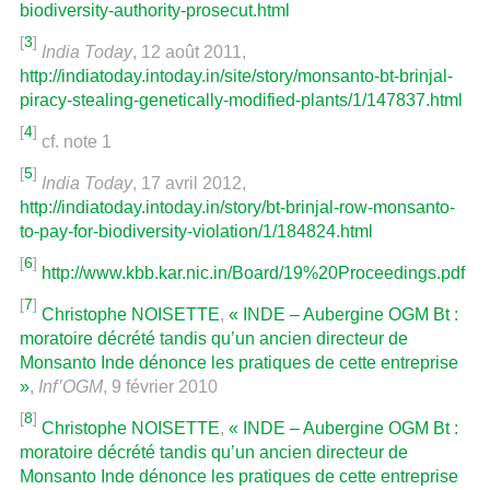
biodiversity-authority-prosecut.html
[
3
]
India Today
, 12 août 2011,
http://indiatoday.intoday.in/site/story/monsanto-bt-brinjal-
piracy-stealing-genetically-modified-plants/1/147837.html
[
4
]
cf. note 1
[
5
]
India Today
, 17 avril 2012,
http://indiatoday.intoday.in/story/bt-brinjal-row-monsanto-
to-pay-for-biodiversity-violation/1/184824.html
[
6
]
http://www.kbb.kar.nic.in/Board/19%20Proceedings.pdf
[
7
]
Christophe NOISETTE
,
« INDE – Aubergine OGM Bt :
moratoire décrété tandis qu’un ancien directeur de
Monsanto Inde dénonce les pratiques de cette entreprise
»
,
Inf’OGM
, 9 février 2010
[
8
]
Christophe NOISETTE
,
« INDE – Aubergine OGM Bt :
moratoire décrété tandis qu’un ancien directeur de
Monsanto Inde dénonce les pratiques de cette entreprise