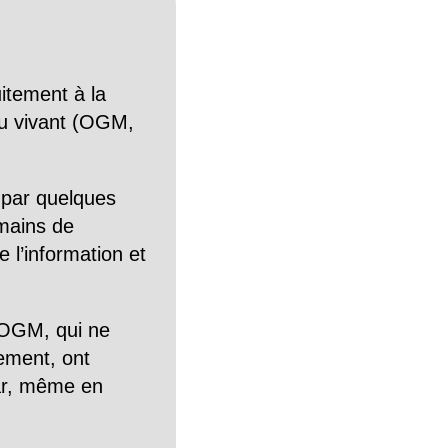
itement à la
n du vivant (OGM,
 par quelques
mains de
 l’information et
OGM, qui ne
tement, ont
Car, même en