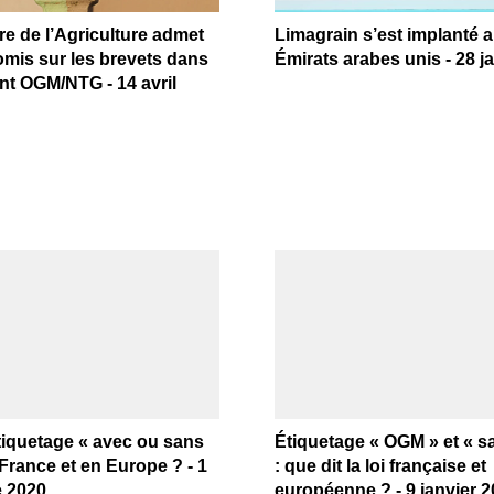
re de l’Agriculture admet
Limagrain s’est implanté 
mis sur les brevets dans
Émirats arabes unis - 28 j
nt OGM/NTG - 14 avril
étiquetage « avec ou sans
Étiquetage « OGM » et « 
rance et en Europe ? - 1
: que dit la loi française et
 2020
européenne ? - 9 janvier 