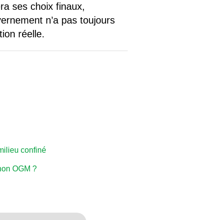
ra ses choix finaux,
vernement n’a pas toujours
ion réelle.
ilieu confiné
/ non OGM ?