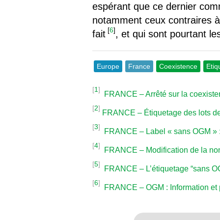
espérant que ce dernier commu
notamment ceux contraires à 
[
6
]
fait
, et qui sont pourtant le
Europe
France
Coexistence
Etiq
[
1
]
FRANCE – Arrêté sur la coexiste
[
2
]
FRANCE – Étiquetage des lots d
[
3
]
FRANCE – Label « sans OGM » : 
[
4
]
FRANCE – Modification de la nome
[
5
]
FRANCE – L’étiquetage “sans OGM
[
6
]
FRANCE – OGM : Information et pa