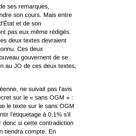
t de ses remarques,
endre son cours. Mais entre
d’État et de son
n’ont pas eux même rédigés.
ces deux textes devraient
 connu. Ces deux
 nouveau gouvernent de se
ion au JO de ces deux textes,
éenne, ne suivait pas l’avis
écret sur le « sans OGM » :
que le texte sur le sans OGM
tir l’étiquetage à 0,1% s’il
ir donc si cette contradiction
 en tiendra compte. En