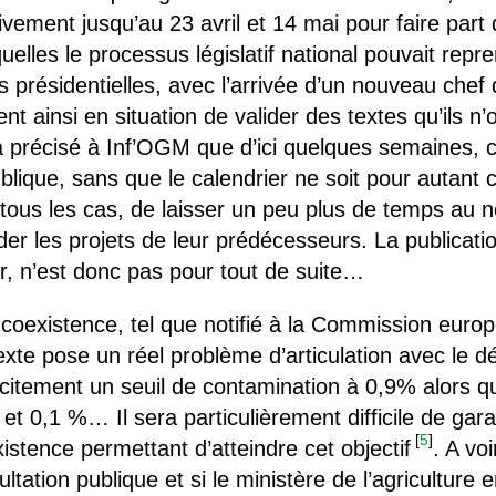
ivement jusqu’au 23 avril et 14 mai pour faire par
lles le processus législatif national pouvait repr
s présidentielles, avec l’arrivée d’un nouveau chef 
nt ainsi en situation de valider des textes qu’ils 
 a précisé à Inf’OGM que d’ici quelques semaines, 
blique, sans que le calendrier ne soit pour autant
 tous les cas, de laisser un peu plus de temps au
lider les projets de leur prédécesseurs. La publicat
r, n’est donc pas pour tout de suite…
 coexistence, tel que notifié à la Commission europ
xte pose un réel problème d’articulation avec le d
licitement un seuil de contamination à 0,9% alors 
et 0,1 %… Il sera particulièrement difficile de garan
[
5
]
istence permettant d’atteindre cet objectif
. A vo
ltation publique et si le ministère de l’agriculture