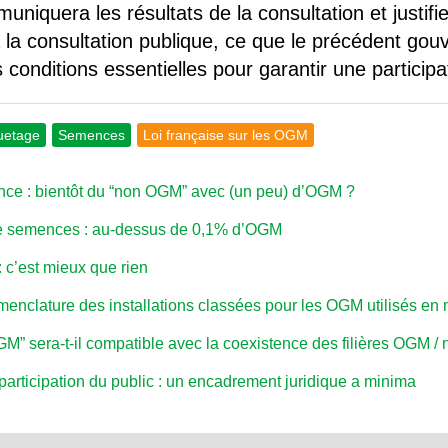
niquera les résultats de la consultation et justifie
la consultation publique, ce que le précédent gou
s conditions essentielles pour garantir une participat
uetage
Semences
Loi française sur les OGM
nce : bientôt du “non OGM” avec (un peu) d’OGM ?
e semences : au-dessus de 0,1% d’OGM
c’est mieux que rien
nclature des installations classées pour les OGM utilisés en m
” sera-t-il compatible avec la coexistence des filières OGM 
rticipation du public : un encadrement juridique a minima