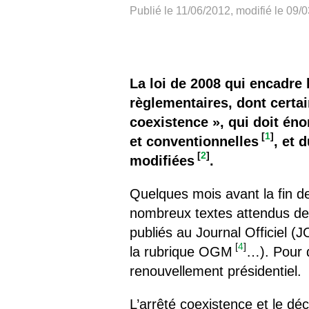
Les
Publié le 11/06/2012, modifié le 09/
Il 
Que
La loi de 2008 qui encadre
règlementaires, dont certai
coexistence », qui doit éno
[
1
]
et conventionnelles
, et 
[
2
]
modifiées
.
Quelques mois avant la fin d
nombreux textes attendus dep
publiés au Journal Officiel (
[
4
]
la rubrique OGM
…). Pour d
renouvellement présidentiel.
L’arrêté coexistence et le dé