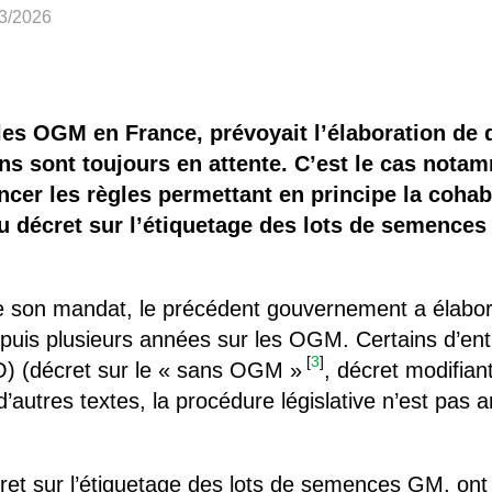
 brevets sur le vivant
03/2026
y a semence…. et semence
ls sont les avantages et les inconvénients des OGM ?
 les OGM en France, prévoyait l’élaboration de 
ns sont toujours en attente. C’est le cas notam
ncer les règles permettant en principe la coha
du décret sur l’étiquetage des lots de semence
e son mandat, le précédent gouvernement a élabor
uis plusieurs années sur les OGM. Certains d’ent
[
3
]
JO) (décret sur le « sans OGM »
, décret modifia
’autres textes, la procédure législative n’est pas 
cret sur l’étiquetage des lots de semences GM, ont