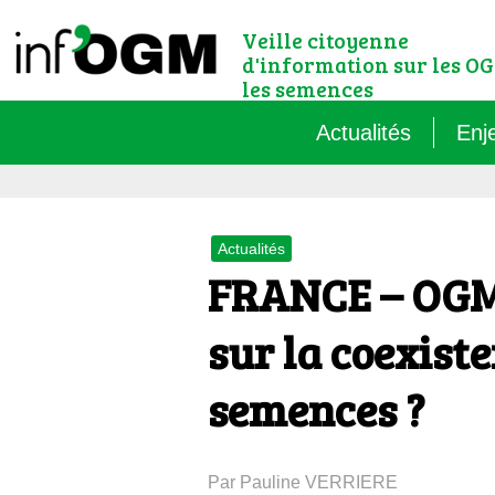
Veille citoyenne
d'information sur les OG
les semences
Actualités
Enj
Qu’
Actualités
Règ
FRANCE – OGM 
Le 
sur la coexiste
Que
semences ?
Que
Par Pauline VERRIERE