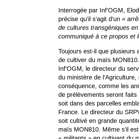
Interrogée par Inf’OGM, Elo
précise qu’il s’agit d’un
« arrê
de cultures transgéniques en
communiqué à ce propos et l
Toujours est-il que plusieurs 
de cultiver du maïs MON810. 
Inf’OGM, le directeur du serv
du ministère de l’Agriculture,
conséquence, comme les anné
de prélèvements seront faits 
soit dans des parcelles em
France. Le directeur du SRPV 
soit cultivé en grande quanti
maïs MON810. Même s’il est p
« militants » en cultivant d