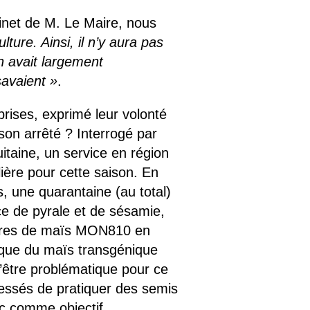
inet de M. Le Maire, nous
lture. Ainsi, il n’y aura pas
n avait largement
avaient »
.
prises, exprimé leur volonté
on arrêté ? Interrogé par
itaine, un service en région
lière pour cette saison. En
 une quarantaine (au total)
ce de pyrale et de sésamie,
tures de maïs MON810 en
e que du maïs transgénique
d’être problématique pour ce
essés de pratiquer des semis
ec comme objectif