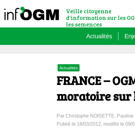
Veille citoyenne
d'information sur les OG
les semences
Actualités
Enj
Qu’
Actualités
Règ
FRANCE – OGM 
Le 
moratoire sur
Que
Par Christophe NOISETTE, Paulin
Que
Publié le 16/03/2012, modifié le 09/