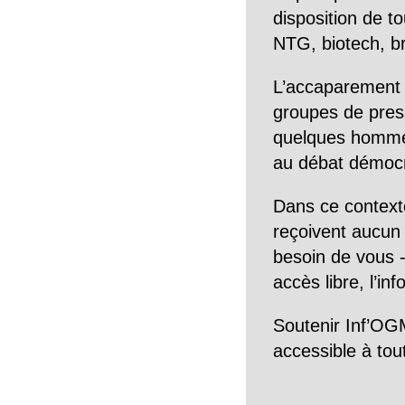
disposition de to
NTG, biotech, br
L’accaparement 
groupes de pres
quelques hommes 
au débat démocra
Dans ce context
reçoivent aucun r
besoin de vous -
accès libre, l’in
Soutenir Inf’OGM
accessible à tou