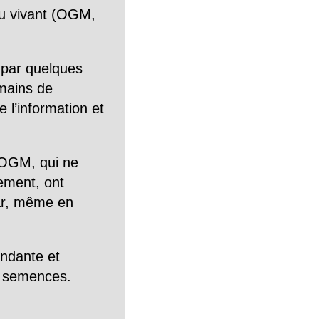
n du vivant (OGM,
 par quelques
mains de
 l’information et
OGM, qui ne
tement, ont
Car, même en
endante et
es semences.