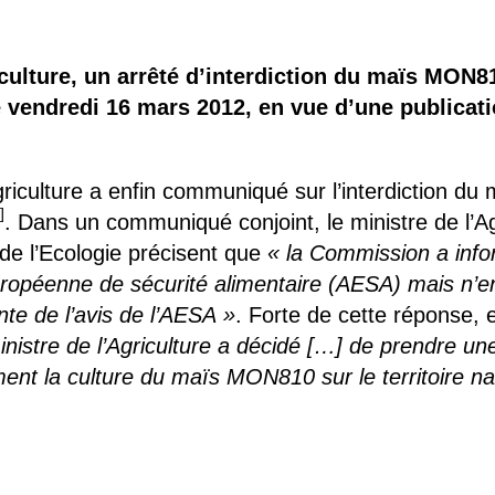
 brevets sur le vivant
y a semence…. et semence
iculture, un arrêté d’interdiction du maïs MON810
endredi 16 mars 2012, en vue d’une publication
ls sont les avantages et les inconvénients des OGM ?
’Agriculture a enfin communiqué sur l’interdiction d
1
]
. Dans un communiqué conjoint, le ministre de l’Ag
 de l’Ecologie précisent que
« la Commission a info
é européenne de sécurité alimentaire (AESA) mais n’
te de l’avis de l’AESA »
. Forte de cette réponse, 
inistre de l’Agriculture a décidé […] de prendre u
ment la culture du maïs MON810 sur le territoire na