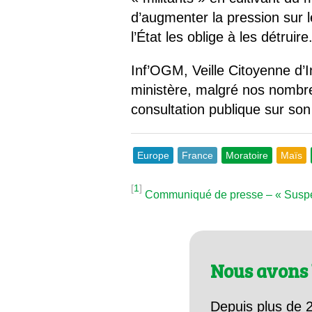
d’augmenter la pression sur 
l’État les oblige à les détruire
Inf’OGM, Veille Citoyenne d’I
ministère, malgré nos nombreu
consultation publique sur son
Europe
France
Moratoire
Maïs
[
1
]
Communiqué de presse – « Suspen
Nous avons 
Depuis plus de 2