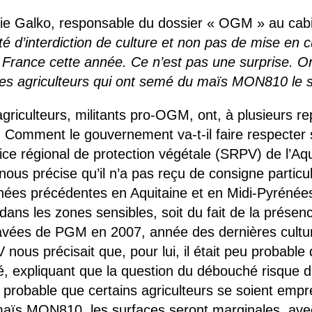
die Galko, responsable du dossier « OGM » au cab
té d’interdiction de culture et non pas de mise en cu
 France cette année. Ce n’est pas une surprise. O
es agriculteurs qui ont semé du maïs MON810 le s
agriculteurs, militants pro-OGM, ont, à plusieurs re
Comment le gouvernement va-t-il faire respecter s
ice régional de protection végétale (SRPV) de l’Aqu
 nous précise qu’il n’a pas reçu de consigne particu
es précédentes en Aquitaine et en Midi-Pyrénées,
dans les zones sensibles, soit du fait de la présen
blavées de PGM en 2007, année des dernières cul
nous précisait que, pour lui, il était peu probabl
té, expliquant que la question du débouché risque 
robable que certains agriculteurs se soient empr
u maïs MON810, les surfaces seront marginales, av