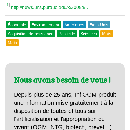
[
1
]
http://news.uns.purdue.edu/x/2008a/…
Économie
Environnement
Amériques
Etats-Unis
Acquisition de résistance
Pesticide
Sciences
Maïs
Maïs
Nous avons besoin de vous !
Depuis plus de 25 ans, Inf’OGM produit
une information mise gratuitement à la
disposition de toutes et tous sur
l’artificialisation et l’appropriation du
vivant (OGM, NTG, biotech, brevet...).