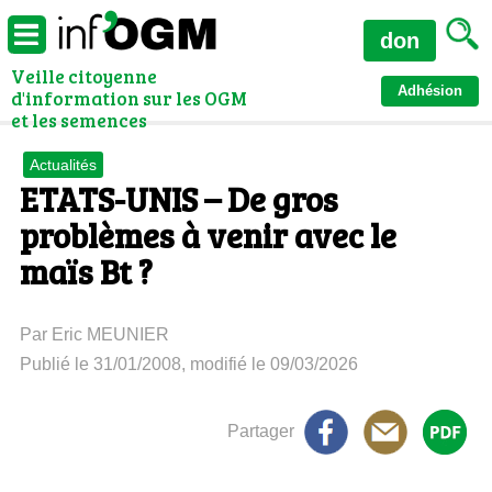
don
Veille citoyenne
Adhésion
d'information sur les OGM
et les semences
Actualités
ETATS-UNIS – De gros
problèmes à venir avec le
maïs Bt ?
Par Eric MEUNIER
Publié le 31/01/2008, modifié le 09/03/2026
Partager