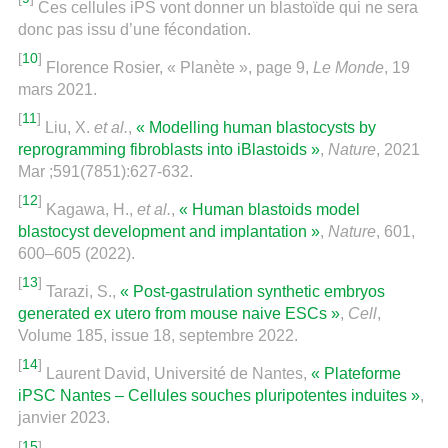
Ces cellules iPS vont donner un blastoïde qui ne sera
donc pas issu d’une fécondation.
[
10
]
Florence Rosier, « Planète », page 9,
Le Monde
, 19
mars 2021.
[
11
]
Liu, X.
et al.
,
« Modelling human blastocysts by
reprogramming fibroblasts into iBlastoids »
,
Nature
, 2021
Mar ;591(7851):627-632.
[
12
]
Kagawa, H.,
et al.
,
« Human blastoids model
blastocyst development and implantation »
,
Nature
, 601,
600–605 (2022).
[
13
]
Tarazi, S.,
« Post-gastrulation synthetic embryos
generated ex utero from mouse naive ESCs »
,
Cell
,
Volume 185, issue 18, septembre 2022.
[
14
]
Laurent David, Université de Nantes,
« Plateforme
iPSC Nantes – Cellules souches pluripotentes induites »
,
janvier 2023.
[
15
]