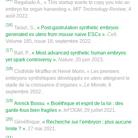
Regalado A., « This startup wants to copy you into an
embryo for organ harvesting »,
MIT Technology Review
, 4
août 2022.
[
16
]
Tarazi, S.,
« Post-gastrulation synthetic embryos
generated ex utero from mouse naive ESCs »
,
Cell
,
Volume 185, issue 18, septembre 2022.
[
17
]
Ball, P.,
« Most advanced synthetic human embryos
yet spark controversy »
,
Nature
, 20 juin 2023.
[
18
]
Clothilde Mraffko et Hervé Morin, « Les premiers
embryons synthétiques développés ex utero atteignent le
stade de la croissance d’organes »,
Le Monde
, 6
septembre 2022.
[
19
]
Annick Bossu
,
« Bioéthique et esprit de la loi : des
garde-fous bien fragiles »
,
Inf’OGM
, 29 juillet 2021.
[
20
]
Généthique,
« Recherche sur l’embryon : plus aucune
limite ? »
, 27 mai 2021.
[
21
]