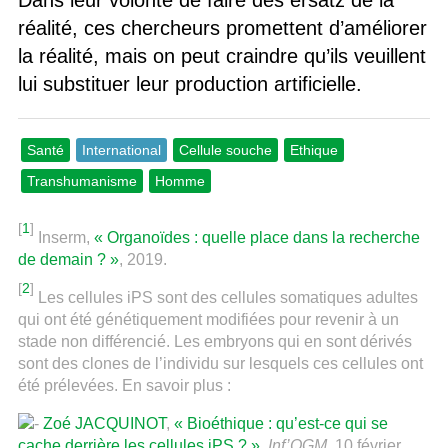
Dans leur volonté de faire des ersatz de la
réalité, ces chercheurs promettent d’améliorer
la réalité, mais on peut craindre qu’ils veuillent
lui substituer leur production artificielle.
Santé
International
Cellule souche
Ethique
Transhumanisme
Homme
[
1
]
Inserm,
« Organoïdes : quelle place dans la recherche
de demain ? »
, 2019.
[
2
]
Les cellules iPS sont des cellules somatiques adultes
qui ont été génétiquement modifiées pour revenir à un
stade non différencié. Les embryons qui en sont dérivés
sont des clones de l’individu sur lesquels ces cellules ont
été prélevées. En savoir plus :
Zoé JACQUINOT
,
« Bioéthique : qu’est-ce qui se
cache derrière les cellules iPS ? »
,
Inf’OGM
, 10 février