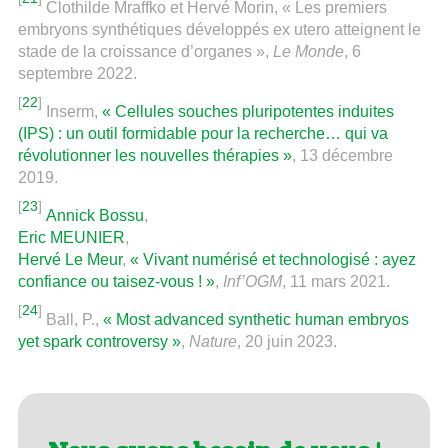
Clothilde Mraffko et Hervé Morin, « Les premiers
embryons synthétiques développés ex utero atteignent le
stade de la croissance d’organes »,
Le Monde
, 6
septembre 2022.
[
22
]
Inserm,
« Cellules souches pluripotentes induites
(IPS) : un outil formidable pour la recherche… qui va
révolutionner les nouvelles thérapies »
, 13 décembre
2019.
[
23
]
Annick Bossu
,
Eric MEUNIER
,
Hervé Le Meur
,
« Vivant numérisé et technologisé : ayez
confiance ou taisez-vous ! »
,
Inf’OGM
, 11 mars 2021.
[
24
]
Ball, P.,
« Most advanced synthetic human embryos
yet spark controversy »
,
Nature
, 20 juin 2023.