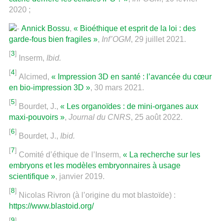
2020 ;
Annick Bossu
,
« Bioéthique et esprit de la loi : des
garde-fous bien fragiles »
,
Inf’OGM
, 29 juillet 2021.
[
3
]
Inserm,
Ibid.
[
4
]
Alcimed,
« Impression 3D en santé : l’avancée du cœur
en bio-impression 3D »
, 30 mars 2021.
[
5
]
Bourdet, J.,
« Les organoïdes : de mini-organes aux
maxi-pouvoirs »
,
Journal du CNRS
, 25 août 2022.
[
6
]
Bourdet, J.,
Ibid.
[
7
]
Comité d’éthique de l’Inserm,
« La recherche sur les
embryons et les modèles embryonnaires à usage
scientifique »
, janvier 2019.
[
8
]
Nicolas Rivron (à l’origine du mot blastoïde) :
https://www.blastoid.org/
[
9
]