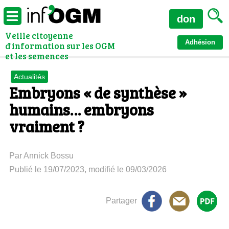
don
Veille citoyenne
Adhésion
d'information sur les OGM
et les semences
Actualités
Embryons « de synthèse »
humains… embryons
vraiment ?
Par Annick Bossu
Publié le 19/07/2023, modifié le 09/03/2026
Partager