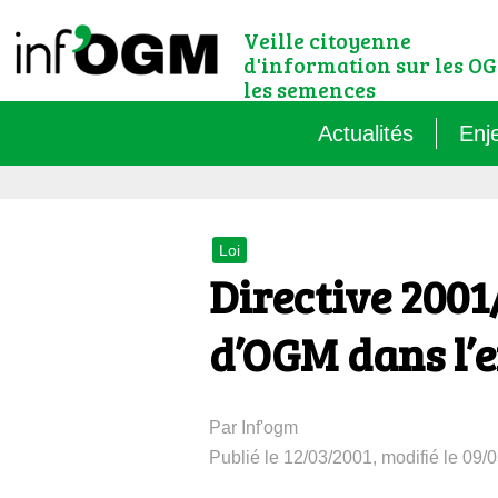
Veille citoyenne
d'information sur les OG
les semences
Actualités
Enj
Qu’
Loi
Règ
Directive 2001
Le 
d’OGM dans l’
Que
Par Inf'ogm
Que
Publié le 12/03/2001, modifié le 09/