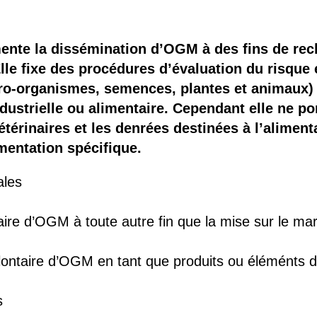
 brevets sur le vivant
y a semence…. et semence
mente la dissémination d’OGM à des fins de re
lle fixe des procédures d’évaluation du risque 
ls sont les avantages et les inconvénients des OGM ?
o-organismes, semences, plantes et animaux) q
ndustrielle ou alimentaire. Cependant elle ne po
érinaires et les denrées destinées à l’alimen
ementation spécifique.
ales
aire d’OGM à toute autre fin que la mise sur le ma
lontaire d’OGM en tant que produits ou éléménts d
s