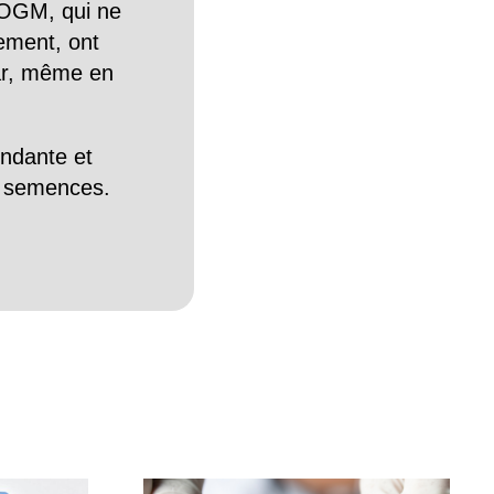
OGM, qui ne
tement, ont
Car, même en
endante et
es semences.