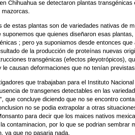
en Chihuahua se detectaron plantas transgénicas 
s mazorcas.
s de estas plantas son de variedades nativas de ma
ue suponemos que quienes diseñaron esas plantas, p
sgénicas ; pero ya suponiamos desde entonces que
ultado de la producción de proteínas nuevas origi
rucciones transgénicas (efectos pleyotrópicos), qu
 y le causan deformaciones que no tenían previstas
tigadores que trabajaban para el Instituto Naciona
“Ausencia de transgenes detectables en las varie
, que concluye diciendo que no se encontro contam
nclusion no se podia extrapolar a otras situacione
Monsanto para decir que los maices nativos mexic
o la contaminacion, por lo que se podrian sembrar 
n, ya que no pasaria nada.