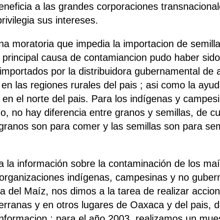
eneficia a las grandes corporaciones transnaciona
vilegia sus intereses.
a moratoria que impedia la importacion de semill
principal causa de contamiancion pudo haber sido
mportados por la distribuidora gubernamental de
en las regiones rurales del pais ; asi como la ayu
o en el norte del pais. Para los indígenas y campes
, no hay diferencia entre granos y semillas, de c
s granos son para comer y las semillas son para s
ica la información sobre la contaminación de los m
s organizaciones indígenas, campesinas y no gube
 del Maíz, nos dimos a la tarea de realizar accion
ranas y en otros lugares de Oaxaca y del pais, d
informacion ; para el año 2003, realizamos un muest