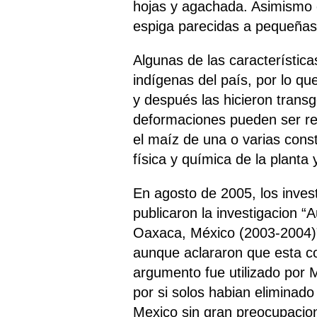
hojas y agachada. Asimismo 
espiga parecidas a pequeña
Algunas de las característica
indígenas del país, por lo q
y después las hicieron tran
deformaciones pueden ser res
el maíz de una o varias const
física y química de la planta
En agosto de 2005, los inves
publicaron la investigacion 
Oaxaca, México (2003-2004)”
aunque aclararon que esta co
argumento fue utilizado por 
por si solos habian eliminad
Mexico sin gran preocupacio