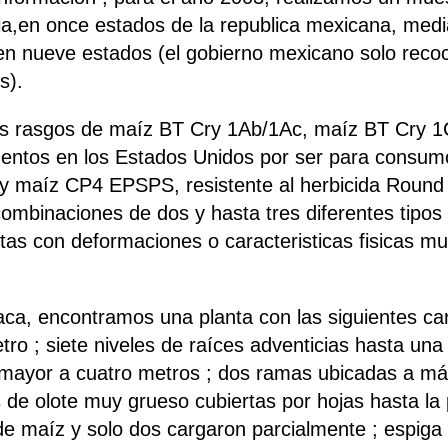
ia,en once estados de la republica mexicana, medi
en nueve estados (el gobierno mexicano solo recoc
s).
s rasgos de maíz BT Cry 1Ab/1Ac, maíz BT Cry 1C
mentos en los Estados Unidos por ser para consum
 y maíz CP4 EPSPS, resistente al herbicida Roun
ombinaciones de dos y hasta tres diferentes tipos
s con deformaciones o caracteristicas fisicas muy
a, encontramos una planta con las siguientes carac
ro ; siete niveles de raíces adventicias hasta una
a mayor a cuatro metros ; dos ramas ubicadas a má
de olote muy grueso cubiertas por hojas hasta la 
e maíz y solo dos cargaron parcialmente ; espiga 