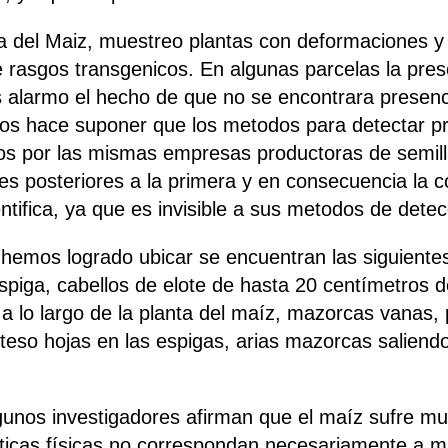
a del Maiz, muestreo plantas con deformaciones y
e rasgos transgenicos. En algunas parcelas la pre
s alarmo el hecho de que no se encontrara presen
nos hace suponer que los metodos para detectar p
os por las mismas empresas productoras de semill
s posteriores a la primera y en consecuencia la c
ntifica, ya que es invisible a sus metodos de detec
hemos logrado ubicar se encuentran las siguiente
espiga, cabellos de elote de hasta 20 centímetros 
s a lo largo de la planta del maíz, mazorcas vanas
iloteso hojas en las espigas, arias mazorcas salie
unos investigadores afirman que el maíz sufre mu
sticas físicas no correspondan necesariamente a 