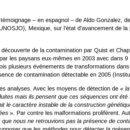
 brevets sur le vivant
y a semence…. et semence
 témoignage – en espagnol – de Aldo Gonzalez, de 
UNOSJO), Mexique, sur l’état d’avancement de la 
ls sont les avantages et les inconvénients des OGM ?
: découverte de la contamination par Quist et Chap
ses par les paysans eux-mêmes en 2003 avec dans 9
ois plusieurs événements de transformations dans
ence de contamination détectable en 2005 (Institut
 des analyses. Avec les moyens de détection de «
l
duites mais ils pensent que ces séquences ont été
 le caractère instable de la construction génétique a
tées
». Par contre les malformations prolifèrent. Autr
t que nous ne retrouvions pas la présence de conta
supposer que les méthodes pour détecter la présen