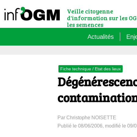
Veille citoyenne
d'information sur les OG
les semences
Actualités
Enj
Qu’
Fiche technique / Etat des lieux
Règ
Dégénérescenc
Le 
contaminatio
Que
Par Christophe NOISETTE
Que
Publié le 08/06/2006, modifié le 09/