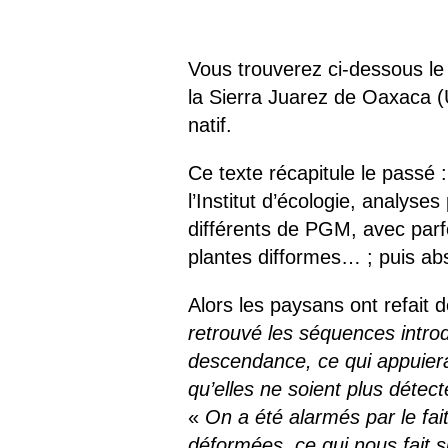
Les
Il 
Vous trouverez ci-dessous le
la Sierra Juarez de Oaxaca (
Que
natif.
Ce texte récapitule le passé 
l’Institut d’écologie, analy
différents de PGM, avec parf
plantes difformes… ; puis abs
Alors les paysans ont refait
retrouvé les séquences intro
descendance, ce qui appuierait
qu’elles ne soient plus détec
«
On a été alarmés par le fai
déformées, ce qui nous fait 