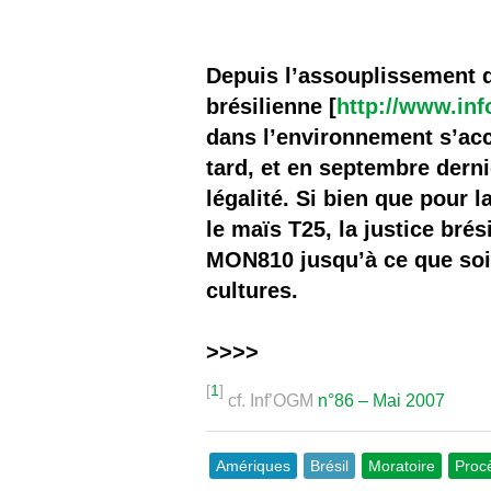
Les
Il 
Depuis l’assouplissement d
brésilienne [
http://www.in
Que
dans l’environnement s’acc
tard, et en septembre dern
légalité. Si bien que pour 
le maïs T25, la justice bré
MON810 jusqu’à ce que soie
cultures.
>>>>
[
1
]
cf. Inf’OGM
n°86 – Mai 2007
Amériques
Brésil
Moratoire
Proc