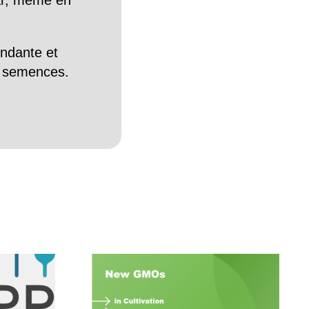
Car, même en
endante et
es semences.