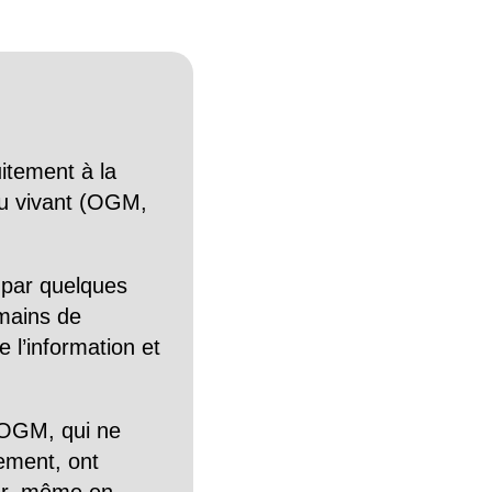
itement à la
n du vivant (OGM,
 par quelques
mains de
 l’information et
OGM, qui ne
tement, ont