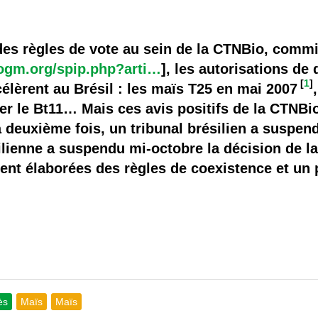
 brevets sur le vivant
y a semence…. et semence
es règles de vote au sein de la CTNBio, commi
fogm.org/spip.php?arti…
], les autorisations d
ls sont les avantages et les inconvénients des OGM ?
[
1
]
élèrent au Brésil : les maïs T25 en mai 2007
ier le Bt11… Mais ces avis positifs de la CTNB
la deuxième fois, un tribunal brésilien a suspen
silienne a suspendu mi-octobre la décision de l
nt élaborées des règles de coexistence et un 
ès
Maïs
Maïs