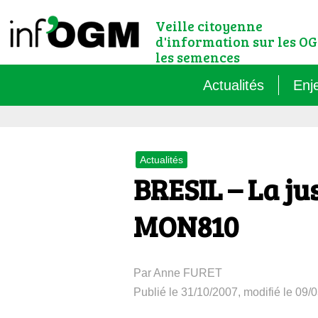
Veille citoyenne
d'information sur les OG
les semences
Actualités
Enj
Qu’
Actualités
Règ
BRESIL – La ju
Le 
MON810
Que
Par Anne FURET
Que
Publié le 31/10/2007, modifié le 09/