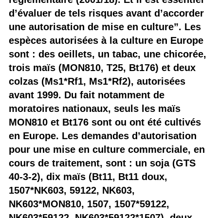
d’évaluer de tels risques avant d’accorder
une autorisation de mise en culture”. Les
espèces autorisées à la culture en Europe
sont : des oeillets, un tabac, une chicorée,
trois maïs (MON810, T25, Bt176) et deux
colzas (Ms1*Rf1, Ms1*Rf2), autorisées
avant 1999. Du fait notamment de
moratoires nationaux, seuls les maïs
MON810 et Bt176 sont ou ont été cultivés
en Europe. Les demandes d’autorisation
pour une mise en culture commerciale, en
cours de traitement, sont : un soja (GTS
40-3-2), dix maïs (Bt11, Bt11 doux,
1507*NK603, 59122, NK603,
NK603*MON810, 1507, 1507*59122,
NK603*59122, NK603*59122*1507), deux