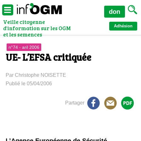
don
Veille citoyenne
Adhésion
d'information sur les OGM
et les semences
n°74 - aril 2006
UE- L’EFSA critiquée
Par Christophe NOISETTE
Publié le 05/04/2006
Partager
L’Agence Européenne de Sécurité