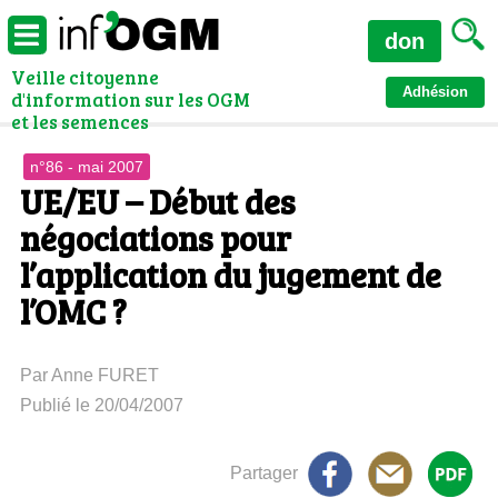
don
Veille citoyenne
Adhésion
d'information sur les OGM
et les semences
n°86 - mai 2007
UE/EU – Début des
négociations pour
l’application du jugement de
l’OMC ?
Par Anne FURET
Publié le 20/04/2007
Partager