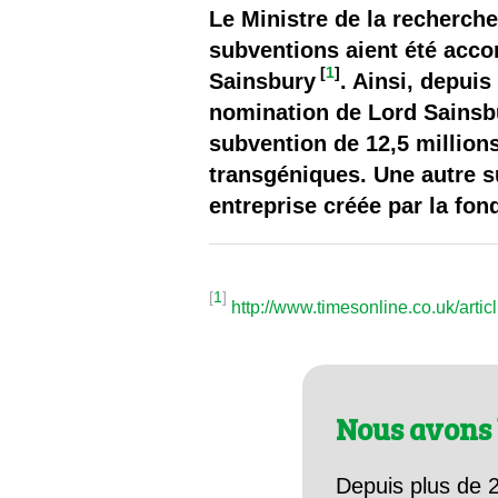
Les
Le Ministre de la recherche
subventions aient été accor
Il 
[
1
]
Sainsbury
. Ainsi, depuis
nomination de Lord Sainsbu
Que
subvention de 12,5 millions
transgéniques. Une autre s
entreprise créée par la fon
[
1
]
http://www.timesonline.co.uk/arti
Nous avons 
Depuis plus de 2