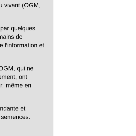
n du vivant (OGM,
 par quelques
mains de
 l’information et
OGM, qui ne
tement, ont
Car, même en
endante et
es semences.