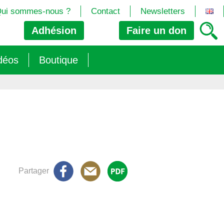
ui sommes-nous ?
Contact
Newsletters
Adhésion
Faire un
don
déos
Boutique
2024/25)
 les biotech
ns (2025)
 (OGM, Brevets, DSI, semences, Biotech…)
trement les OGM
e (2023/26)
sions » s’imposent aux législateurs européens ?
Partager