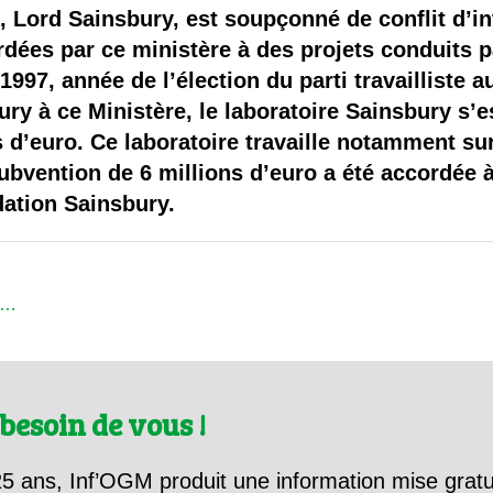
 brevets sur le vivant
, Lord Sainsbury, est soupçonné de conflit d’in
dées par ce ministère à des projets conduits pa
y a semence…. et semence
 1997, année de l’élection du parti travailliste
ry à ce Ministère, le laboratoire Sainsbury s’e
ls sont les avantages et les inconvénients des OGM ?
 d’euro. Ce laboratoire travaille notamment sur
ubvention de 6 millions d’euro a été accordée 
dation Sainsbury.
cl…
besoin de vous !
5 ans, Inf’OGM produit une information mise gratu