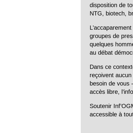
disposition de to
NTG, biotech, br
L’accaparement 
groupes de pres
quelques hommes 
au débat démocra
Dans ce context
reçoivent aucun r
besoin de vous -
accès libre, l’in
Soutenir Inf’OGM
accessible à tou