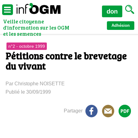
don
Veille citoyenne
Adhésion
d'information sur les OGM
et les semences
n°2 - octobre 1999
Pétitions contre le brevetage
du vivant
Par Christophe NOISETTE
Publié le 30/09/1999
Partager