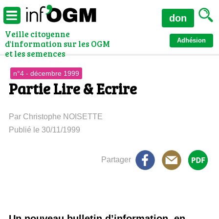
don
Veille citoyenne
Adhésion
d'information sur les OGM
et les semences
n°4 - décembre 1999
Partie Lire & Ecrire
Par Christophe NOISETTE
Publié le 30/11/1999
Partager
Un nouveau bulletin d’information, en