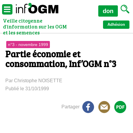
don
Veille citoyenne
Adhésion
d'information sur les OGM
et les semences
n°3 - novembre 1999
Partie économie et
consommation, Inf’OGM n°3
Par Christophe NOISETTE
Publié le 31/10/1999
Partager