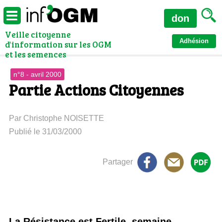
don
Veille citoyenne
Adhésion
d'information sur les OGM
et les semences
n°8 - avril 2000
Partie Actions Citoyennes
Par Christophe NOISETTE
Publié le 31/03/2000
Partager
La Résistance est Fertile, semaine