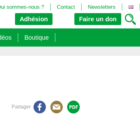
ui sommes-nous ?
Contact
Newsletters
Adhésion
Faire un
don
déos
Boutique
2024/25)
 les biotech
ns (2025)
 (OGM, Brevets, DSI, semences, Biotech…)
trement les OGM
e (2023/26)
sions » s’imposent aux législateurs européens ?
Partager