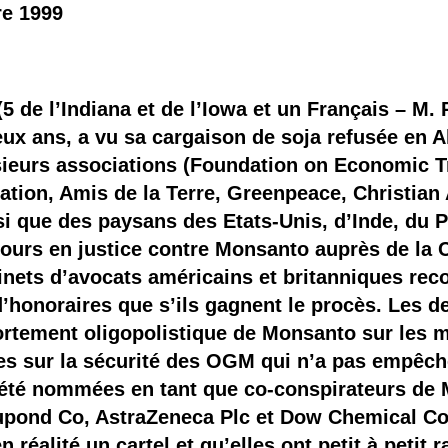
re 1999
 (5 de l’Indiana et de l’Iowa et un Français – M.
 deux ans, a vu sa cargaison de soja refusée en
ieurs associations (Foundation on Economic T
ation, Amis de la Terre, Greenpeace, Christian 
i que des paysans des Etats-Unis, d’Inde, du 
ours en justice contre Monsanto auprès de la 
nets d’avocats américains et britanniques rec
d’honoraires que s’ils gagnent le procès. Les d
ortement oligopolistique de Monsanto sur les
es sur la sécurité des OGM qui n’a pas empêché
été nommées en tant que co-conspirateurs de 
upond Co, AstraZeneca Plc et Dow Chemical Co.
 réalité un cartel et qu’elles ont petit à petit 