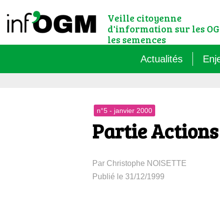
Veille citoyenne
d'information sur les OG
les semences
Actualités
Enj
Qu’
n°5 - janvier 2000
Règ
Partie Actions
Le 
Par Christophe NOISETTE
Que
Publié le 31/12/1999
Que