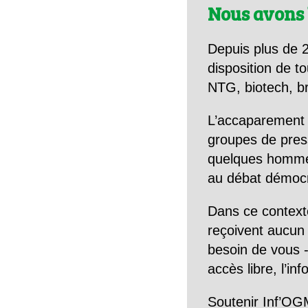
Nous avons 
Depuis plus de 2
disposition de to
NTG, biotech, br
L’accaparement 
groupes de pres
quelques hommes 
au débat démocra
Dans ce context
reçoivent aucun r
besoin de vous -
accès libre, l’in
Soutenir Inf’OGM