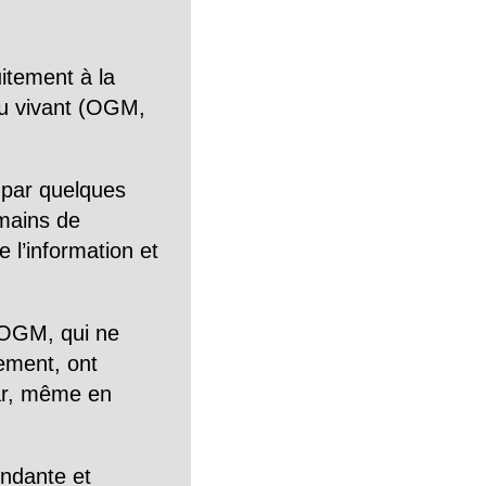
itement à la
n du vivant (OGM,
 par quelques
mains de
 l’information et
OGM, qui ne
tement, ont
Car, même en
endante et