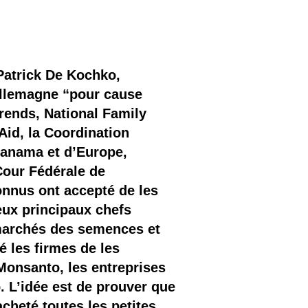
 Patrick De Kochko,
 Allemagne “pour cause
rends, National Family
Aid, la Coordination
Panama et d’Europe,
Cour Fédérale de
onnus ont accepté de les
eux principaux chefs
 marchés des semences et
 les firmes de les
Monsanto, les entreprises
 L’idée est de prouver que
racheté toutes les petites