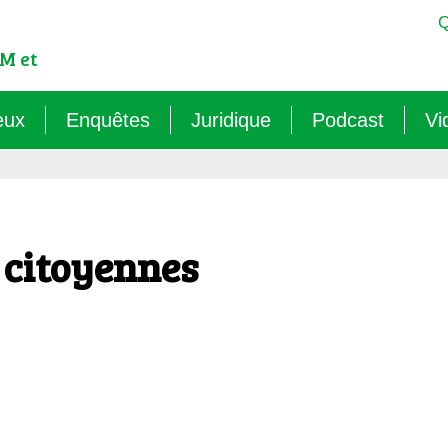
Q
M et
eux
Enquêtes
Juridique
Podcast
Vi
est-ce qu’un OGM ?
Sémantique : les mots sens dessus dessous (
Veille juridique
OMG ! Décodons
lementation internationale des OGM
Agritech : nouvelle dépendance pour les paysa
Chantiers législatifs en cours
Raconte-moi au
 citoyennes
cadre réglementaire européen des OGM
Les micro-organismes OGM : l’offensive caché
Quelles procédures de « discus
ls sont les risques des OGM pour l’environnement ?
Le mirage du biocontrôle (2024)
ls sont les risques des OGM pour la santé ?
Les vaccins « biotechnologiques » (2022/26)