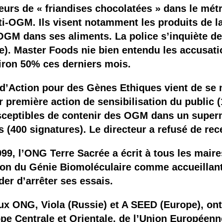
 brevets sur le vivant
teurs de « friandises chocolatées » dans le métr
nti-OGM. Ils visent notamment les produits de 
y a semence…. et semence
GM dans ses aliments. La police s’inquiète de c
ge). Master Foods nie bien entendu les accusatio
ls sont les avantages et les inconvénients des OGM ?
iron 50% ces derniers mois.
f d’Action pour des Gènes Ethiques vient de se 
ur première action de sensibilisation du public
usceptibles de contenir des OGM dans un super
s (400 signatures). Le directeur a refusé de rece
99, l’ONG Terre Sacrée a écrit à tous les mai
on du Génie Biomoléculaire comme accueillant
er d’arrêter ses essais.
eux ONG, Viola (Russie) et A SEED (Europe), ont
e Centrale et Orientale, de l’Union Européenn