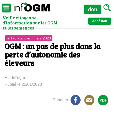
don
Veille citoyenne
Adhésion
d'information sur les OGM
et les semences
n°170 - janvier / mars 2023
OGM : un pas de plus dans la
perte d’autonomie des
éleveurs
Par Inf'ogm
Publié le 25/01/2023
Partager