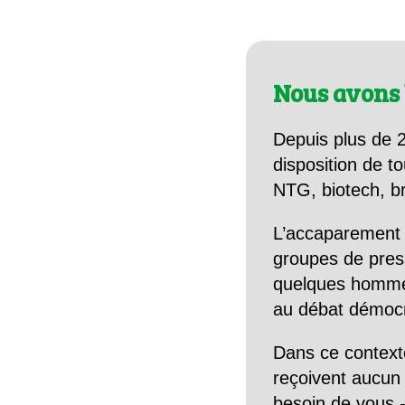
Nous avons 
Depuis plus de 2
disposition de to
NTG, biotech, br
L’accaparement 
groupes de pres
quelques hommes 
au débat démocra
Dans ce context
reçoivent aucun r
besoin de vous -