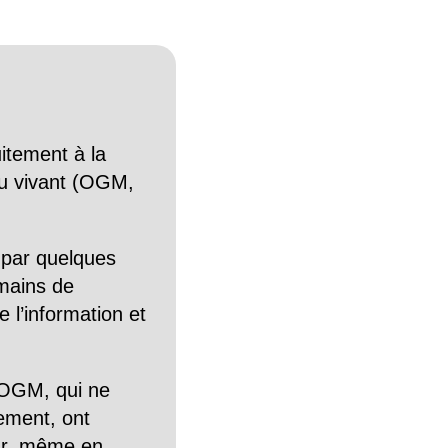
itement à la
n du vivant (OGM,
 par quelques
mains de
 l’information et
OGM, qui ne
tement, ont
Car, même en