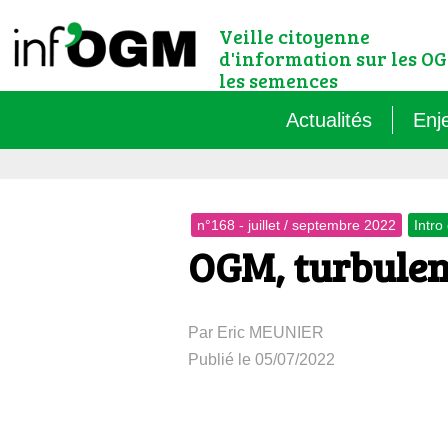
Veille citoyenne
d'information sur les OG
les semences
Actualités
Enj
Qu’
n°168 - juillet / septembre 2022
Intro
Règ
OGM, turbulenc
Le 
Par Eric MEUNIER
Que
Publié le 05/07/2022
Que