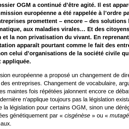
 brevets sur le vivant
ossier OGM a continué d’être agité. Il est app
ission européenne a été rappelée à l’ordre par
y a semence…. et semence
treprises promettent – encore – des solutions b
tique, aux maladies virales… Et des citoyens 
ls sont les avantages et les inconvénients des OGM ?
n et la non privatisation du vivant. En reprenan
tation apparaît pourtant comme le fait des entr
n celui d’organisations de la société civile 
t appliquée.
sion européenne a proposé un changement de direc
 des entreprises. Changement de vocabulaire, arg
es maintes fois répétées jalonnent encore ce déba
rnière n’applique toujours pas la législation exista
de la législation pour certains OGM, sinon une dér
fiées génétiquement par «
cisgénèse
» ou «
mutagé
maux.