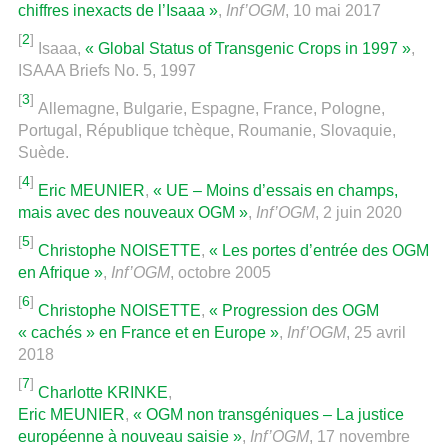
chiffres inexacts de l’Isaaa »
,
Inf’OGM
, 10 mai 2017
[
2
]
Isaaa,
« Global Status of Transgenic Crops in 1997 »
,
ISAAA Briefs No. 5, 1997
[
3
]
Allemagne, Bulgarie, Espagne, France, Pologne,
Portugal, République tchèque, Roumanie, Slovaquie,
Suède.
[
4
]
Eric MEUNIER
,
« UE – Moins d’essais en champs,
mais avec des nouveaux OGM »
,
Inf’OGM
, 2 juin 2020
[
5
]
Christophe NOISETTE
,
« Les portes d’entrée des OGM
en Afrique »
,
Inf’OGM
, octobre 2005
[
6
]
Christophe NOISETTE
,
« Progression des OGM
« cachés » en France et en Europe »
,
Inf’OGM
, 25 avril
2018
[
7
]
Charlotte KRINKE
,
Eric MEUNIER
,
« OGM non transgéniques – La justice
européenne à nouveau saisie »
,
Inf’OGM
, 17 novembre