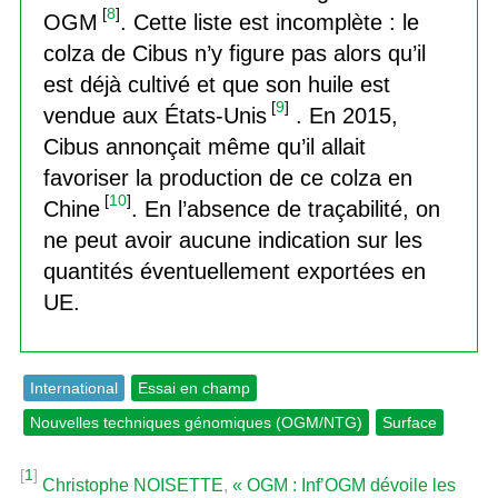
[
8
]
OGM
. Cette liste est incomplète : le
colza de Cibus n’y figure pas alors qu’il
est déjà cultivé et que son huile est
[
9
]
vendue aux États-Unis
. En 2015,
Cibus annonçait même qu’il allait
favoriser la production de ce colza en
[
10
]
Chine
. En l’absence de traçabilité, on
ne peut avoir aucune indication sur les
quantités éventuellement exportées en
UE.
International
Essai en champ
Nouvelles techniques génomiques (OGM/NTG)
Surface
[
1
]
Christophe NOISETTE
,
« OGM : Inf’OGM dévoile les