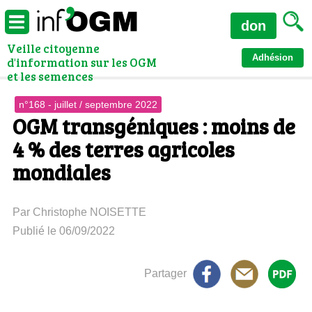
don
Veille citoyenne
Adhésion
d'information sur les OGM
et les semences
n°168 - juillet / septembre 2022
OGM transgéniques : moins de
4 % des terres agricoles
mondiales
Par Christophe NOISETTE
Publié le 06/09/2022
Partager