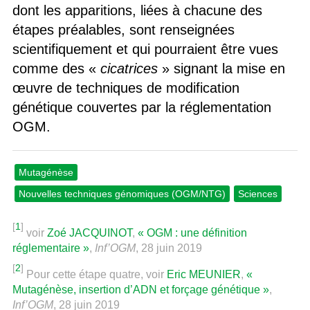
dont les apparitions, liées à chacune des
étapes préalables, sont renseignées
scientifiquement et qui pourraient être vues
comme des «
cicatrices
» signant la mise en
œuvre de techniques de modification
génétique couvertes par la réglementation
OGM.
Mutagénèse
Nouvelles techniques génomiques (OGM/NTG)
Sciences
[
1
]
voir
Zoé JACQUINOT
,
« OGM : une définition
réglementaire »
,
Inf’OGM
, 28 juin 2019
[
2
]
Pour cette étape quatre, voir
Eric MEUNIER
,
«
Mutagénèse, insertion d’ADN et forçage génétique »
,
Inf’OGM
, 28 juin 2019