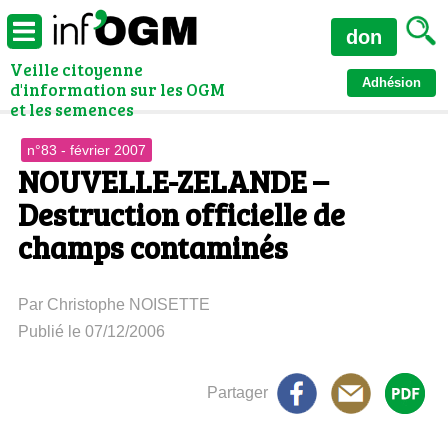
don
Veille citoyenne
Adhésion
d'information sur les OGM
et les semences
n°83 - février 2007
NOUVELLE-ZELANDE –
Destruction officielle de
champs contaminés
Par Christophe NOISETTE
Publié le 07/12/2006
Partager