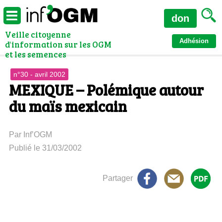
don
Veille citoyenne
Adhésion
d'information sur les OGM
et les semences
n°30 - avril 2002
MEXIQUE – Polémique autour
du maïs mexicain
Par Inf’OGM
Publié le 31/03/2002
Partager