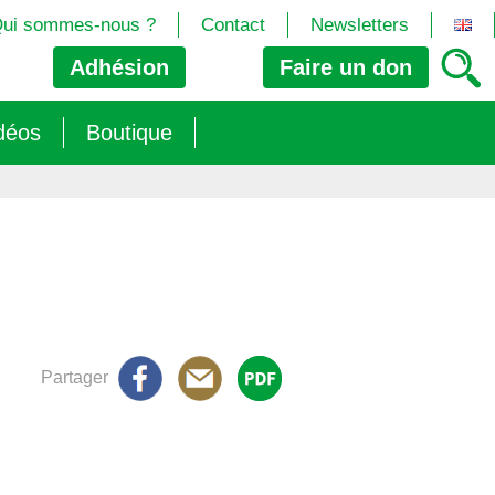
ui sommes-nous ?
Contact
Newsletters
Adhésion
Faire un
don
déos
Boutique
2024/25)
 les biotech
ns (2025)
 (OGM, Brevets, DSI, semences, Biotech…)
trement les OGM
e (2023/26)
sions » s’imposent aux législateurs européens ?
Partager