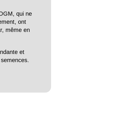
OGM, qui ne
tement, ont
Car, même en
endante et
es semences.