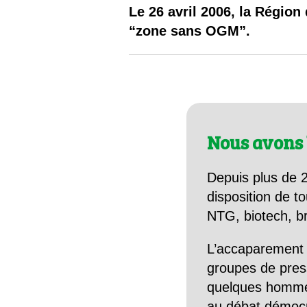
Les
Le 26 avril 2006, la Régio
“zone sans OGM”.
Il 
Que
Nous avons 
Depuis plus de 2
disposition de to
NTG, biotech, br
L’accaparement 
groupes de pres
quelques hommes 
au débat démocra