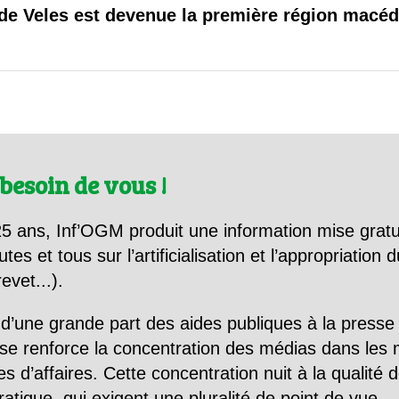
 brevets sur le vivant
n de Veles est devenue la première région macé
y a semence…. et semence
ls sont les avantages et les inconvénients des OGM ?
besoin de vous !
5 ans, Inf’OGM produit une information mise gratu
utes et tous sur l’artificialisation et l’appropriatio
evet...).
d’une grande part des aides publiques à la presse
se renforce la concentration des médias dans les 
d’affaires. Cette concentration nuit à la qualité de
tique, qui exigent une pluralité de point de vue.