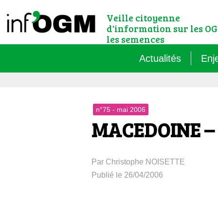
Veille citoyenne
d'information sur les OG
les semences
Actualités
Enj
Qu’
n°75 - mai 2006
Règ
MACEDOINE – 
Le 
Par Christophe NOISETTE
Que
Publié le 26/04/2006
Que