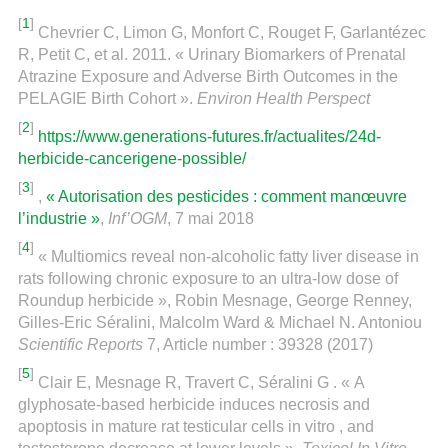
[
1
]
Chevrier C, Limon G, Monfort C, Rouget F, Garlantézec
R, Petit C, et al. 2011. « Urinary Biomarkers of Prenatal
Atrazine Exposure and Adverse Birth Outcomes in the
PELAGIE Birth Cohort ».
Environ Health Perspect
[
2
]
https://www.generations-futures.fr/actualites/24d-
herbicide-cancerigene-possible/
[
3
]
,
« Autorisation des pesticides : comment manœuvre
l’industrie »
,
Inf’OGM
, 7 mai 2018
[
4
]
« Multiomics reveal non-alcoholic fatty liver disease in
rats following chronic exposure to an ultra-low dose of
Roundup herbicide », Robin Mesnage, George Renney,
Gilles-Eric Séralini, Malcolm Ward & Michael N. Antoniou
Scientific Reports
7, Article number : 39328 (2017)
[
5
]
Clair E, Mesnage R, Travert C, Séralini G . « A
glyphosate-based herbicide induces necrosis and
apoptosis in mature rat testicular cells in vitro , and