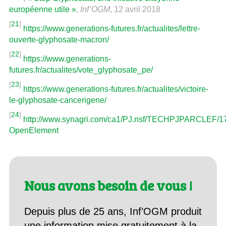
européenne utile »
,
Inf’OGM
, 12 avril 2018
[
21
]
https://www.generations-futures.fr/actualites/lettre-
ouverte-glyphosate-macron/
[
22
]
https://www.generations-
futures.fr/actualites/vote_glyphosate_pe/
[
23
]
https://www.generations-futures.fr/actualites/victoire-
le-glyphosate-cancerigene/
[
24
]
http://www.synagri.com/ca1/PJ.nsf/TECHPJPARCLEF/17
OpenElement
Nous avons besoin de vous !
Depuis plus de 25 ans, Inf’OGM produit
une information mise gratuitement à la