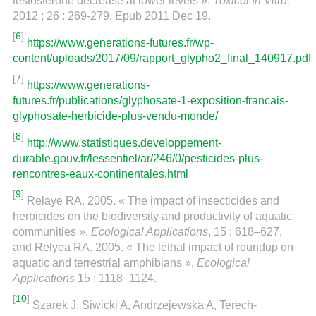
testosterone decrease at lower levels ».
Toxicol In Vitro.
2012 ; 26 : 269-279. Epub 2011 Dec 19.
[
6
]
https://www.generations-futures.fr/wp-
content/uploads/2017/09/rapport_glypho2_final_140917.pdf
[
7
]
https://www.generations-
futures.fr/publications/glyphosate-1-exposition-francais-
glyphosate-herbicide-plus-vendu-monde/
[
8
]
http://www.statistiques.developpement-
durable.gouv.fr/lessentiel/ar/246/0/pesticides-plus-
rencontres-eaux-continentales.html
[
9
]
Relaye RA. 2005. « The impact of insecticides and
herbicides on the biodiversity and productivity of aquatic
communities ».
Ecological Applications
, 15 : 618–627,
and Relyea RA. 2005. « The lethal impact of roundup on
aquatic and terrestrial amphibians »,
Ecological
Applications
15 : 1118–1124.
[
10
]
Szarek J, Siwicki A, Andrzejewska A, Terech-