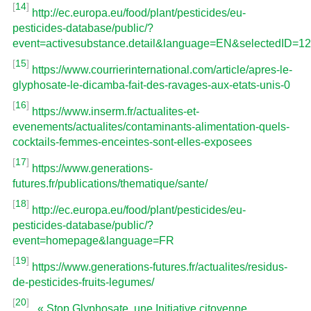
[
14
]
http://ec.europa.eu/food/plant/pesticides/eu-
pesticides-database/public/?
event=activesubstance.detail&language=EN&selectedID=1
[
15
]
https://www.courrierinternational.com/article/apres-le-
glyphosate-le-dicamba-fait-des-ravages-aux-etats-unis-0
[
16
]
https://www.inserm.fr/actualites-et-
evenements/actualites/contaminants-alimentation-quels-
cocktails-femmes-enceintes-sont-elles-exposees
[
17
]
https://www.generations-
futures.fr/publications/thematique/sante/
[
18
]
http://ec.europa.eu/food/plant/pesticides/eu-
pesticides-database/public/?
event=homepage&language=FR
[
19
]
https://www.generations-futures.fr/actualites/residus-
de-pesticides-fruits-legumes/
[
20
]
,
« Stop Glyphosate, une Initiative citoyenne