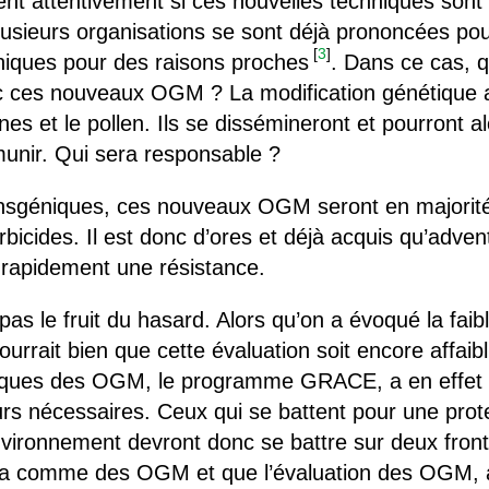
t attentivement si ces nouvelles techniques sont
plusieurs organisations se sont déjà prononcées po
[
3
]
éniques pour des raisons proches
. Dans ce cas, qui
c ces nouveaux OGM ? La modification génétique a
nes et le pollen. Ils se dissémineront et pourront 
munir. Qui sera responsable ?
ansgéniques, ces nouveaux OGM seront en majorité
rbicides. Il est donc d’ores et déjà acquis qu’adven
 rapidement une résistance.
pas le fruit du hasard. Alors qu’on a évoqué la faib
pourrait bien que cette évaluation soit encore affa
sques des OGM, le programme GRACE, a en effet 
urs nécessaires. Ceux qui se battent pour une prote
nvironnement devront donc se battre sur deux front
a comme des OGM et que l’évaluation des OGM, a