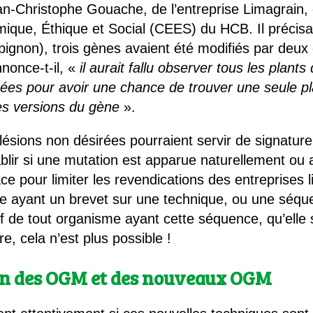
-Christophe Gouache, de l’entreprise Limagrain, et
que, Éthique et Social (CEES) du HCB. Il précisait
pignon), trois gènes avaient été modifiés par deux
nnonce-t-il, «
il aurait fallu observer tous les plants
nées pour avoir une chance de trouver une seule p
es versions du gène
».
lésions non désirées pourraient servir de signature 
blir si une mutation est apparue naturellement ou ar
cace pour limiter les revendications des entreprises l
se ayant un brevet sur une technique, ou une séque
f de tout organisme ayant cette séquence, qu’elle 
, cela n’est plus possible !
on des OGM et des nouveaux OGM