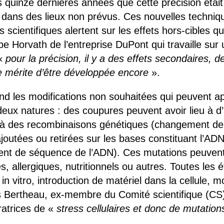
 quinze dernières années que cette précision était t
 dans des lieux non prévus. Ces nouvelles techniq
ns scientifiques alertent sur les effets hors-cibles 
lippe Horvath de l’entreprise DuPont qui travaille sur
 «
pour la précision, il y a des effets secondaires, 
e mérite d’être développée encore
».
end les modifications non souhaitées qui peuvent ap
eux natures : des coupures peuvent avoir lieu à d’
à des recombinaisons génétiques (changement de 
outées ou retirées sur les bases constituant l’ADN
nt de séquence de l’ADN). Ces mutations peuvent 
es, allergiques, nutritionnels ou autres. Toutes les
 in vitro, introduction de matériel dans la cellule, 
 Bertheau, ex-membre du Comité scientifique (CS)
ratrices de «
stress cellulaires et donc de mutation