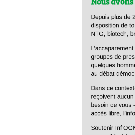
Nous avons 
Depuis plus de 2
disposition de to
NTG, biotech, br
L’accaparement 
groupes de pres
quelques hommes 
au débat démocra
Dans ce context
reçoivent aucun r
besoin de vous -
accès libre, l’in
Soutenir Inf’OGM