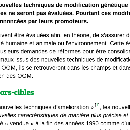
 brevets sur le vivant
nouvelles techniques de modification génétique
lles ne seront pas évaluées. Pourtant ces modif
y a semence…. et semence
annoncées par leurs promoteurs.
ls sont les avantages et les inconvénients des OGM ?
vent être évaluées afin, en théorie, de s’assurer d
nté humaine et animale ou l’environnement. Cette év
 plusieurs demandes de réformes pour être consolidé
animaux issus des nouvelles techniques de modifica
es OGM, ils se retrouveront dans les champs et dans
bien des OGM.
ors-cibles
[
1
]
nouvelles techniques d’amélioration »
, les nouve
uvelles caractéristiques de manière plus précise et 
été « vendue » à la fin des années 1990 comme d’u