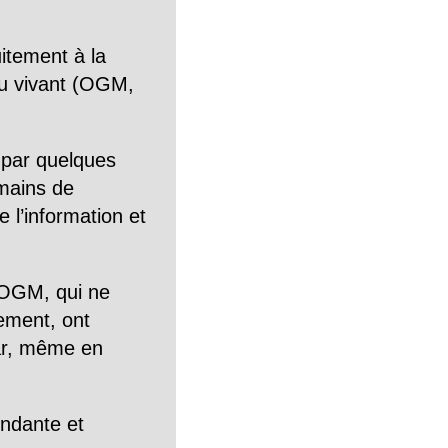
itement à la
n du vivant (OGM,
 par quelques
mains de
 l’information et
OGM, qui ne
tement, ont
Car, même en
endante et