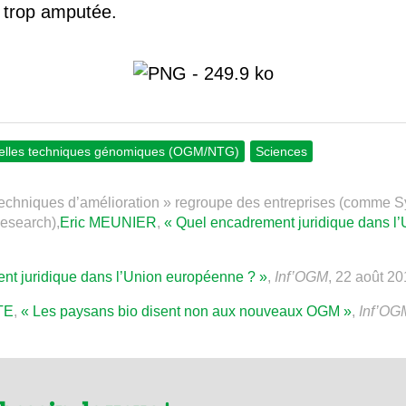
 trop amputée.
elles techniques génomiques (OGM/NTG)
Sciences
 techniques d’amélioration » regroupe des entreprises (comme S
esearch),
Eric MEUNIER
,
« Quel encadrement juridique dans l
nt juridique dans l’Union européenne ? »
,
Inf’OGM
, 22 août 2
TE
,
« Les paysans bio disent non aux nouveaux OGM »
,
Inf’OG