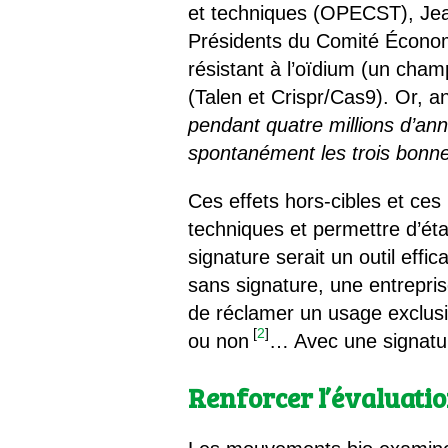
et techniques (OPECST), Jean
Présidents du Comité Économi
résistant à l’oïdium (un cham
(Talen et Crispr/Cas9). Or, a
pendant quatre millions d’an
spontanément les trois bonn
Ces effets hors-cibles et ces 
techniques et permettre d’éta
signature serait un outil effi
sans signature, une entrepri
de réclamer un usage exclusi
[
2
]
ou non
… Avec une signature
Renforcer l’évaluati