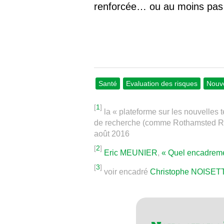
renforcée… ou au moins pas
Santé
Evaluation des risques
Nouv
[
1
]
la « plateforme sur les nouvelles
de recherche (comme Rothamsted R
août 2016
[
2
]
Eric MEUNIER
,
« Quel encadreme
[
3
]
voir encadré
Christophe NOISET