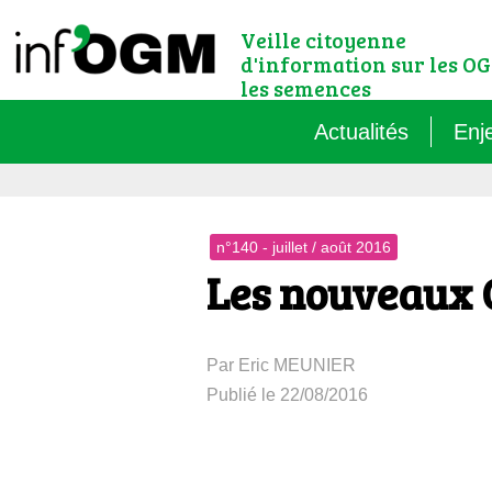
Veille citoyenne
d'information sur les OG
les semences
Actualités
Enj
Qu’
n°140 - juillet / août 2016
Règ
Les nouveaux 
Le 
Par Eric MEUNIER
Que
Publié le 22/08/2016
Que