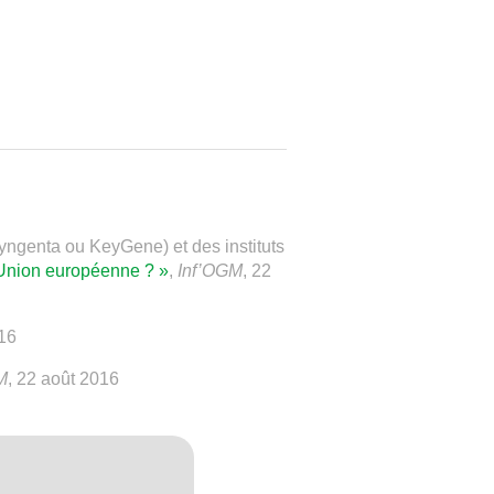
yngenta ou KeyGene) et des instituts
’Union européenne ? »
,
Inf’OGM
, 22
016
M
, 22 août 2016