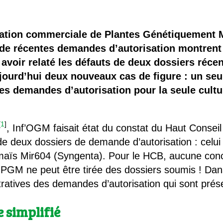
 brevets sur le vivant
y a semence…. et semence
isation commerciale de Plantes Génétiquement 
de récentes demandes d’autorisation montrent 
ls sont les avantages et les inconvénients des OGM ?
 avoir relaté les défauts de deux dossiers réc
jourd’hui deux nouveaux cas de figure : un se
es demandes d’autorisation pour la seule cultu
[
1
]
, Inf’OGM faisait état du constat du Haut Conseil
 de deux dossiers de demande d’autorisation : celu
maïs Mir604 (Syngenta). Pour le HCB, aucune conc
ces PGM ne peut être tirée des dossiers soumis ! D
ratives des demandes d’autorisation qui sont prés
 simplifié