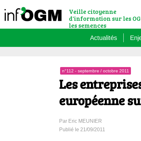
Veille citoyenne
d'information sur les OG
les semences
Actualités
Enj
Qu’
n°112 - septembre / octobre 2011
Règ
Les entreprises
Le 
européenne su
Que
Par Eric MEUNIER
Que
Publié le 21/09/2011