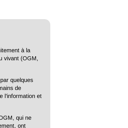
itement à la
n du vivant (OGM,
 par quelques
mains de
 l’information et
OGM, qui ne
tement, ont