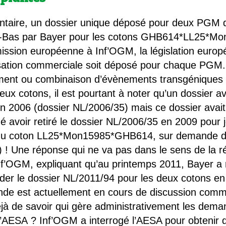
taire, un dossier unique déposé pour deux PGM dif
s-Bas par Bayer pour les cotons GHB614*LL25*M
ssion européenne à Inf’OGM, la législation europ
sation commerciale soit déposé pour chaque PGM. C
ement ou combinaison d’évènements transgéniques
eux cotons, il est pourtant à noter qu’un dossier a
2006 (dossier NL/2006/35) mais ce dossier avait ét
é avoir retiré le dossier NL/2006/35 en 2009 pour j
du coton LL25*Mon15985*GHB614, sur demande d
 ! Une réponse qui ne va pas dans le sens de la ré
OGM, expliquant qu’au printemps 2011, Bayer a re
der le dossier NL/2011/94 pour les deux cotons en
de est actuellement en cours de discussion comme
jà de savoir qui gère administrativement les deman
ESA ? Inf’OGM a interrogé l’AESA pour obtenir de