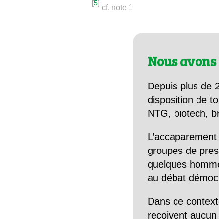
[
5
]
cf. note 1
Nous avons 
Depuis plus de 2
disposition de to
NTG, biotech, br
L’accaparement 
groupes de pres
quelques hommes 
au débat démocra
Dans ce context
reçoivent aucun r