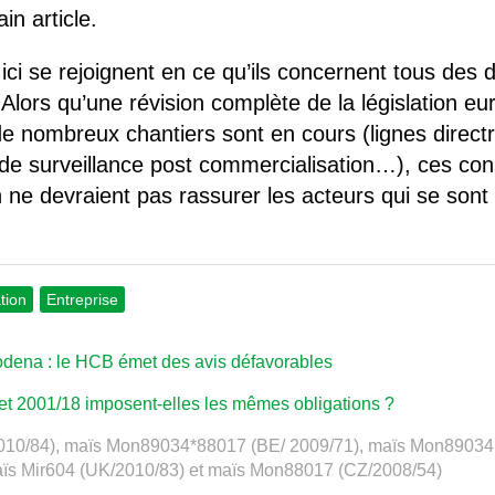
in article.
ici se rejoignent en ce qu’ils concernent tous des
ors qu’une révision complète de la législation e
 nombreux chantiers sont en cours (lignes directr
 de surveillance post commercialisation…), ces const
n ne devraient pas rassurer les acteurs qui se son
tion
Entreprise
dena : le HCB émet des avis défavorables
t 2001/18 imposent-elles les mêmes obligations ?
010/84), maïs Mon89034*88017 (BE/ 2009/71), maïs Mon89034 
s Mir604 (UK/2010/83) et maïs Mon88017 (CZ/2008/54)