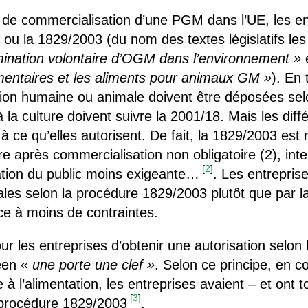
 de commercialisation d’une PGM dans l’UE, les ent
ou la 1829/2003 (du nom des textes législatifs les d
émination volontaire d’OGM dans l’environnement »
e
mentaires et les aliments pour animaux GM »
). En
tation humaine ou animale doivent être déposées se
 la culture doivent suivre la 2001/18. Mais les dif
à ce qu’elles autorisent. De fait, la 1829/2003 est
re après commercialisation non obligatoire (2), inte
[
2
]
ation du public moins exigeante…
. Les entrepris
ales selon la procédure 1829/2003 plutôt que par 
ce à moins de contraintes.
r les entreprises d’obtenir une autorisation selon
éen
« une porte une clef »
. Selon ce principe, en 
e à l’alimentation, les entreprises avaient – et ont 
[
3
]
 procédure 1829/2003
.