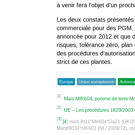
à venir fera l’objet d’un procha
Les deux constats présentés 
commerciale pour des PGM. Al
annoncée pour 2012 et que de
risques, tolérance zéro, plan
des procédures d’autorisatio
strict de ces plantes.
Europe
Union européenne
Autorisa
[
1
]
Maïs MIR604, pomme de terre Mo
[
2
]
UE – Les procédures 1829/2003 e
[
3
]
[
4
] maïs Bt11*Mir604*Ga21 (UK/2
Mon89034*NK603 (NL/ 2009/72), maï