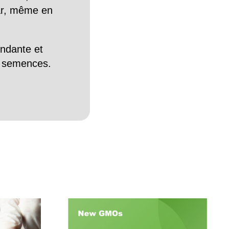
Car, même en
endante et
es semences.