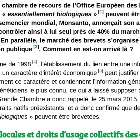
 brevets sur le vivant
 chambre de recours de l’Office Européen des 
[
1
]
s «
essentiellement biologiques
»
peuvent êtr
y a semence…. et semence
r semencier mondial, Monsanto, annonçait son a
 contrôler ainsi à lui seul près de 40% du mar
ls sont les avantages et les inconvénients des OGM ?
 En parallèle, le marché des brevets s’organise
[
3
]
on publique
. Comment en est-on arrivé là ?
[
4
]
nne de 1998
, l’établissement du lien entre une i
[
5
]
un caractère d’intérêt économique
peut justifier
ment ce caractère et contiennent l’information gén
 généticiens le plus connu, ce qui a laissé supposer
 Grande Chambre a donc rappelé, le 25 mars 2015, q
s traits natifs préexistants, et a donc confirmé que 
iologiques
» peuvent être brevetées.
cales et droits d’usage collectifs d