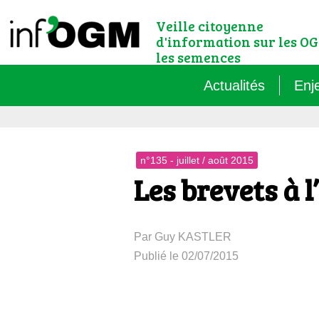
Veille citoyenne
d'information sur les OG
les semences
Actualités
Enj
Qu’
n°135 - juillet / août 2015
Règ
Les brevets à 
Le 
Par Guy KASTLER
Que
Publié le 02/07/2015
Que