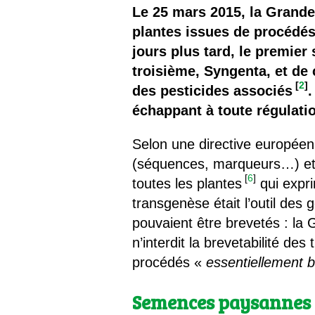
Les
Le 25 mars 2015, la Grande
plantes issues de procédé
Il 
jours plus tard, le premie
troisième, Syngenta, et de
Que
[
2
]
des pesticides associés
.
échappant à toute régulati
Selon une directive europée
(séquences, marqueurs…) et 
[
6
]
toutes les plantes
qui expri
transgenèse était l’outil des
pouvaient être brevetés : la
n’interdit la brevetabilité de
procédés «
essentiellement b
Semences paysannes lo