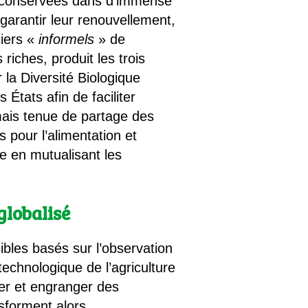
t conservées dans d’immense
 garantir leur renouvellement,
ciers «
informels
» de
riches, produit les trois
 la Diversité Biologique
États afin de faciliter
mais tenue de partage des
s pour l’alimentation et
ce en mutualisant les
globalisé
ibles basés sur l’observation
technologique de l’agriculture
ser et engranger des
nsforment alors