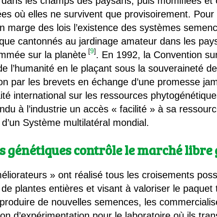
 dans les champs des paysans, puis momifiées e
rées où elles ne survivent que provisoirement. Pour
en marge des lois l’existence des systèmes semen
en que cantonnés au jardinage amateur dans les pays 
[
9
]
ommée sur la planète
. En 1992, la Convention sur
e l’humanité en le plaçant sous la souveraineté des 
ation par les brevets en échange d’une promesse ja
ité international sur les ressources phytogénétique
ndu à l’industrie un accès « facilité » à sa ressour
n d’un Système multilatéral mondial.
ts génétiques contrôle le marché libre 
éliorateurs » ont réalisé tous les croisements poss
e plantes entières et visant à valoriser le paquet 
 à produire de nouvelles semences, les commerciali
ation d’expérimentation pour le laboratoire où ils tra