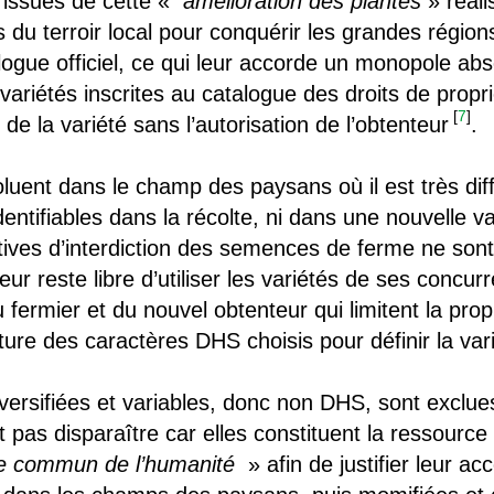
issues de cette «
amélioration des plantes
» réali
s du terroir local pour conquérir les grandes région
ogue officiel, ce qui leur accorde un monopole ab
ariétés inscrites au catalogue des droits de propri
[
7
]
 de la variété sans l’autorisation de l’obtenteur
.
ent dans le champ des paysans où il est très diffi
dentifiables dans la récolte, ni dans une nouvelle v
tatives d’interdiction des semences de ferme ne son
eur reste libre d’utiliser les variétés de ses concu
 fermier et du nouvel obtenteur qui limitent la prop
ure des caractères DHS choisis pour définir la vari
rsifiées et variables, donc non DHS, sont exclue
 pas disparaître car elles constituent la ressource 
ne commun de l’humanité
» afin de justifier leur acc