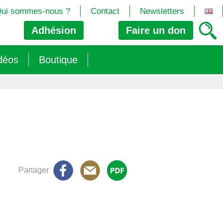
ui sommes-nous ?
Contact
Newsletters
Adhésion
Faire un
don
déos
Boutique
2024/25)
 les biotech
ns (2025)
 (OGM, Brevets, DSI, semences, Biotech…)
trement les OGM
e (2023/26)
sions » s’imposent aux législateurs européens ?
Partager