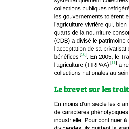
systématiquement collectées
collections publiques réfrigé
les gouvernements tolèrent 
l’agriculture vivrière qui, bi
quarts de la nourriture cons
(CDB) a divisé le patrimoine d
l’acceptation de sa privatis
[
10
]
bénéfices
. En 2005, le Tra
[
11
]
l’agriculture (TIRPAA)
a re
collections nationales au sei
Le brevet sur les trai
En moins d’un siècle les « am
de caractères phénotypiques d
industrielle. Pour continuer
dividendes, ils quittent la st