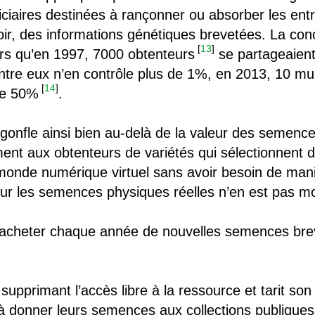
iciaires destinées à rançonner ou absorber les ent
oir, des informations génétiques brevetées. La conc
[
13
]
lors qu’en 1997, 7000 obtenteurs
se partageaient
re eux n’en contrôle plus de 1%, en 2013, 10 mult
[
14
]
de 50%
.
 gonfle ainsi bien au-delà de la valeur des semenc
ent aux obtenteurs de variétés qui sélectionnent d
monde numérique virtuel sans avoir besoin de mani
sur les semences physiques réelles n’en est pas mo
 racheter chaque année de nouvelles semences brev
 supprimant l’accès libre à la ressource et tarit son
 donner leurs semences aux collections publiques 