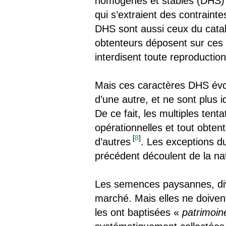
homogènes et stables (DHS) 
qui s’extraient des contrainte
DHS sont aussi ceux du catal
obtenteurs déposent sur ces v
interdisent toute reproduction
Mais ces caractères DHS évolu
d’une autre, et ne sont plus i
De ce fait, les multiples ten
opérationnelles et tout obtent
[
8
]
d’autres
. Les exceptions du
précédent découlent de la nat
Les semences paysannes, dive
marché. Mais elles ne doivent
les ont baptisées «
patrimoi