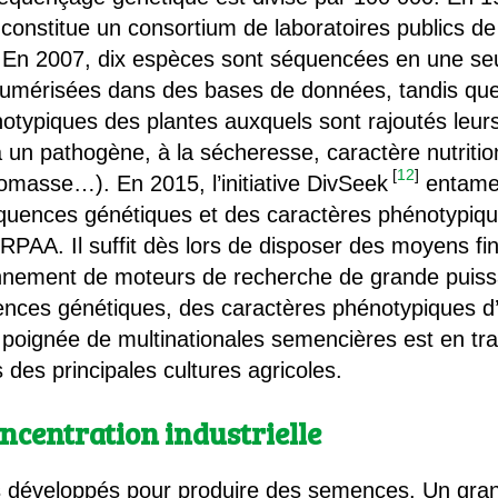
nstitue un consortium de laboratoires publics de
ns. En 2007, dix espèces sont séquencées en une se
umérisées dans des bases de données, tandis que
otypiques des plantes auxquels sont rajoutés leurs
à un pathogène, à la sécheresse, caractère nutritio
[
12
]
biomasse…). En 2015, l’initiative DivSeek
entame 
uences génétiques et des caractères phénotypique
RPAA. Il suffit dès lors de disposer des moyens fi
nement de moteurs de recherche de grande puissan
ences génétiques, des caractères phénotypiques d’in
 poignée de multinationales semencières est en tra
 des principales cultures agricoles.
oncentration industrielle
s développés pour produire des semences. Un gra