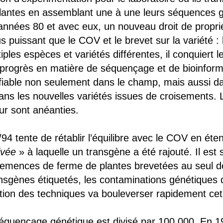
antes en assemblant une à une leurs séquences g
nées 80 et avec eux, un nouveau droit de propriété
 puissant que le COV et le brevet sur la variété : l
ples espèces et variétés différentes, il conquiert 
progrès en matière de séquençage et de bioinforma
fiable non seulement dans le champ, mais aussi dan
dans les nouvelles variétés issues de croisements.
eur sont anéanties.
 tente de rétablir l’équilibre avec le COV en éten
ivée
» à laquelle un transgène a été rajouté. Il est s
es semences de ferme de plantes brevetées au seul 
ransgènes étiquetés, les contaminations génétiques
tion des techniques va bouleverser rapidement cet é
équençage génétique est divisé par 100 000. En 199