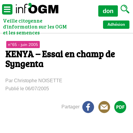
don
Veille citoyenne
Adhésion
d'information sur les OGM
et les semences
n°65 - juin 2005
KENYA – Essai en champ de
Syngenta
Par Christophe NOISETTE
Publié le 06/07/2005
Partager