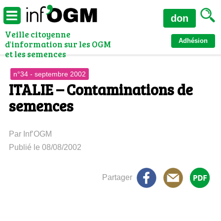
don
Veille citoyenne
Adhésion
d'information sur les OGM
et les semences
n°34 - septembre 2002
ITALIE – Contaminations de
semences
Par Inf’OGM
Publié le 08/08/2002
Partager