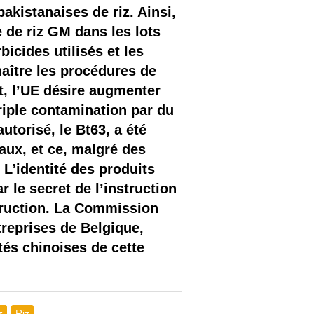
akistanaises de riz. Ainsi,
e de riz GM dans les lots
icides utilisés et les
naître les procédures de
t, l’UE désire augmenter
triple contamination par du
utorisé, le Bt63, a été
ux, et ce, malgré des
 L’identité des produits
r le secret de l’instruction
truction. La Commission
treprises de Belgique,
tés chinoises de cette
z
Riz