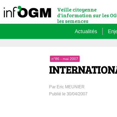
Veille citoyenne
d'information sur les OG
les semences
Actualités
Enj
Qu’
n°86 - mai 2007
Règ
INTERNATIONAL
Le 
Par Eric MEUNIER
Que
Publié le 30/04/2007
Que