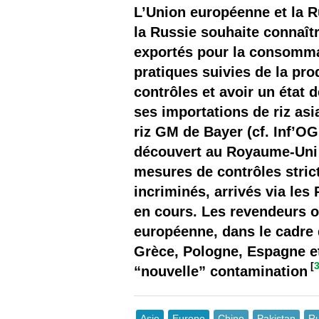
Les
L’Union européenne et la Ru
la Russie souhaite connaîtr
Il 
exportés pour la consommati
pratiques suivies de la pro
Que
contrôles et avoir un état 
ses importations de riz asi
riz GM de Bayer (cf. Inf’O
découvert au Royaume-Uni e
mesures de contrôles strict
incriminés, arrivés via les
en cours. Les revendeurs o
européenne, dans le cadre 
Grèce, Pologne, Espagne et 
[
“nouvelle” contamination
Asie
Europe
Chine
Pakistan
Ru