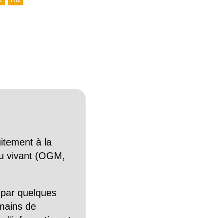
itement à la
n du vivant (OGM,
 par quelques
mains de