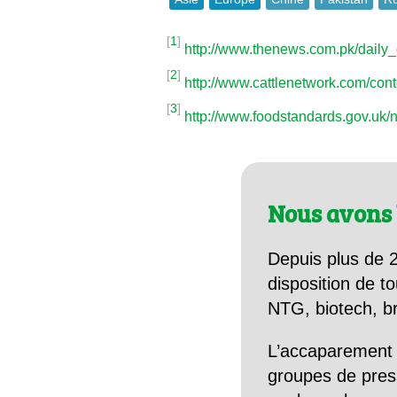
[
1
]
http://www.thenews.com.pk/daily
[
2
]
http://www.cattlenetwork.com/co
[
3
]
http://www.foodstandards.gov.uk
Nous avons 
Depuis plus de 2
disposition de to
NTG, biotech, br
L’accaparement 
groupes de pres