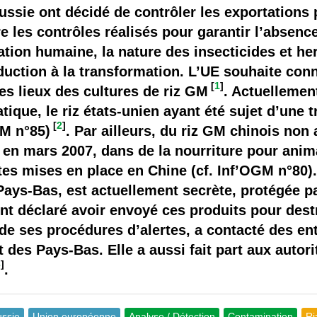
 brevets sur le vivant
ssie ont décidé de contrôler les exportations p
e les contrôles réalisés pour garantir l’absenc
y a semence…. et semence
on humaine, la nature des insecticides et herb
duction à la transformation. L’UE souhaite con
ls sont les avantages et les inconvénients des OGM ?
[
1
]
des lieux des cultures de riz GM
. Actuellemen
atique, le riz états-unien ayant été sujet d’une 
[
2
]
GM n°85)
. Par ailleurs, du riz GM chinois non a
n mars 2007, dans de la nourriture pour anima
es mises en place en Chine (cf. Inf’OGM n°80).
 Pays-Bas, est actuellement secrète, protégée pa
nt déclaré avoir envoyé ces produits pour des
de ses procédures d’alertes, a contacté des en
des Pays-Bas. Elle a aussi fait part aux autori
3
]
.
ssie
Union européenne
Analyse / Détection
Contamination
Ri