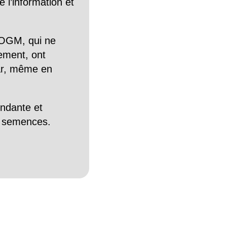
 l’information et
OGM, qui ne
tement, ont
Car, même en
endante et
es semences.