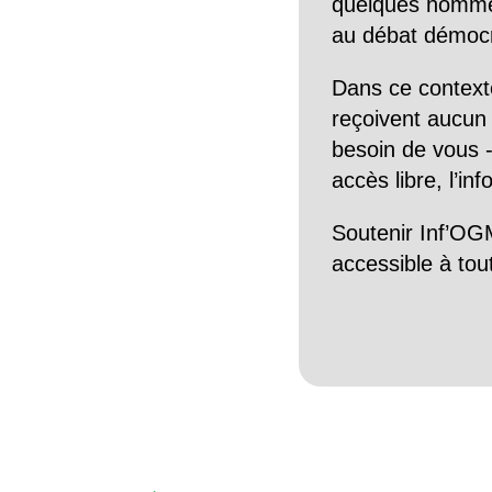
quelques hommes 
au débat démocra
Dans ce context
reçoivent aucun r
besoin de vous -
accès libre, l’in
Soutenir Inf’OGM
accessible à tou