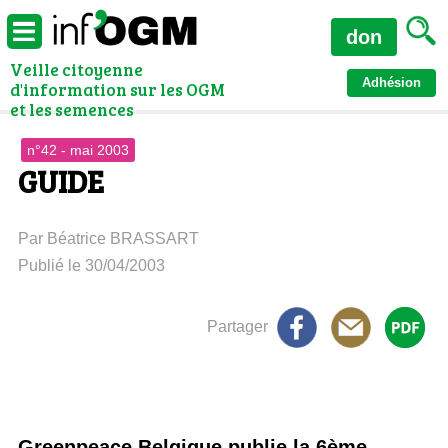
don
Veille citoyenne
Adhésion
d'information sur les OGM
et les semences
n°42 - mai 2003
GUIDE
Par Béatrice BRASSART
Publié le 30/04/2003
Partager
Greenpeace Belgique publie la 6ème