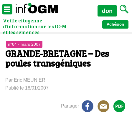
don
Veille citoyenne
Adhésion
d'information sur les OGM
et les semences
n°84 - mars 2007
GRANDE-BRETAGNE – Des
poules transgéniques
Par Eric MEUNIER
Publié le 18/01/2007
Partager