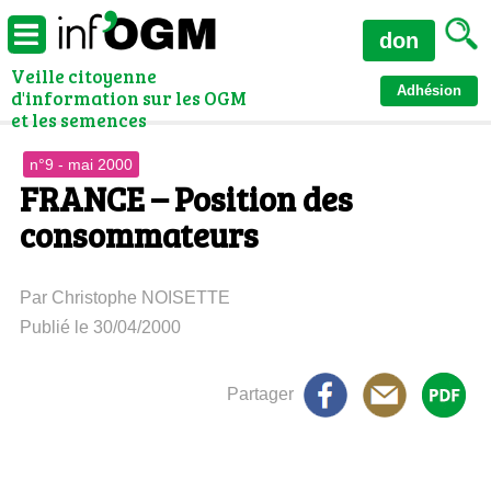
don
Veille citoyenne
Adhésion
d'information sur les OGM
et les semences
n°9 - mai 2000
FRANCE – Position des
consommateurs
Par Christophe NOISETTE
Publié le 30/04/2000
Partager