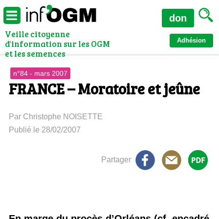
don
Veille citoyenne
Adhésion
d'information sur les OGM
et les semences
n°84 - mars 2007
FRANCE – Moratoire et jeûne
Par Christophe NOISETTE
Publié le 28/02/2007
Partager
En marge du procès d’Orléans (cf. encadré