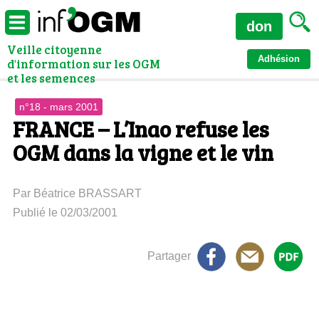
don
Veille citoyenne
Adhésion
d'information sur les OGM
et les semences
n°18 - mars 2001
FRANCE – L’Inao refuse les
OGM dans la vigne et le vin
Par Béatrice BRASSART
Publié le 02/03/2001
Partager